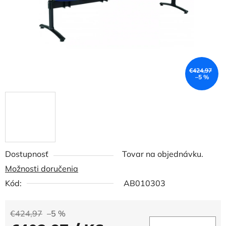
€424,97
–5 %
Dostupnosť
Tovar na objednávku.
Možnosti doručenia
Kód:
AB010303
€424,97
–5 %