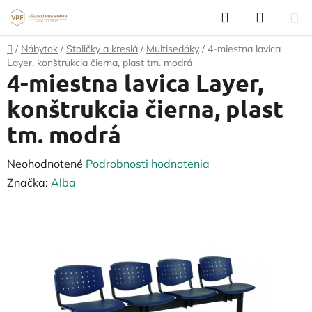
Prejsť
Hľadať
NÁKUP
na
KOŠÍK
obsah
Domov
/
Nábytok
/
Stoličky a kreslá
/
Multisedáky
/
4-miestna lavica
Layer, konštrukcia čierna, plast tm. modrá
4-miestna lavica Layer,
konštrukcia čierna, plast
tm. modrá
Priemerné
Neohodnotené
Podrobnosti hodnotenia
hodnotenie
Značka:
Alba
produktu
je
0,0
z
5
hviezdičiek.