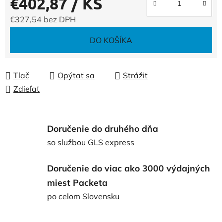
€402,87
/ KS
€327,54 bez DPH
Jednotková cena:
DO KOŠÍKA
Tlač
Opýtať sa
Strážiť
Zdieľať
Doručenie do druhého dňa
so službou GLS express
Doručenie do viac ako 3000 výdajných
miest Packeta
po celom Slovensku