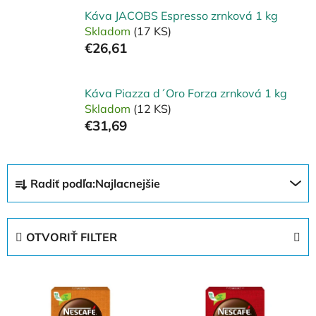
Káva JACOBS Espresso zrnková 1 kg
Skladom
(17 KS)
€26,61
Káva Piazza d´Oro Forza zrnková 1 kg
Skladom
(12 KS)
€31,69
R
Radiť podľa:
Najlacnejšie
a
d
e
OTVORIŤ FILTER
n
i
V
e
ý
p