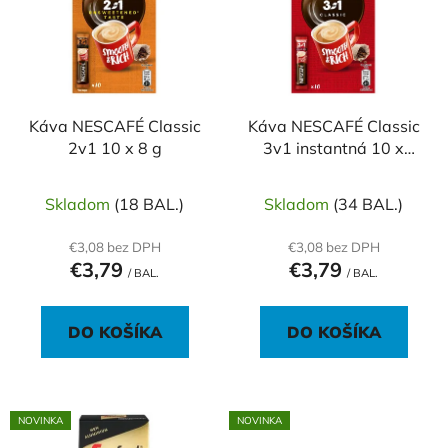
p
r
i
o
s
d
p
u
r
k
o
Káva NESCAFÉ Classic
Káva NESCAFÉ Classic
t
2v1 10 x 8 g
3v1 instantná 10 x
d
o
16,5 g
u
v
k
Skladom
(18 BAL.)
Skladom
(34 BAL.)
t
€3,08 bez DPH
€3,08 bez DPH
o
€3,79
€3,79
/ BAL.
/ BAL.
v
DO KOŠÍKA
DO KOŠÍKA
NOVINKA
NOVINKA