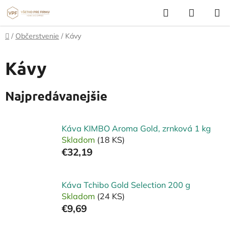
Prejsť
Hľadať
NÁKUP
na
KOŠÍK
obsah
Domov
/
Občerstvenie
/
Kávy
Kávy
Najpredávanejšie
Káva KIMBO Aroma Gold, zrnková 1 kg
Skladom
(18 KS)
€32,19
Káva Tchibo Gold Selection 200 g
Skladom
(24 KS)
€9,69