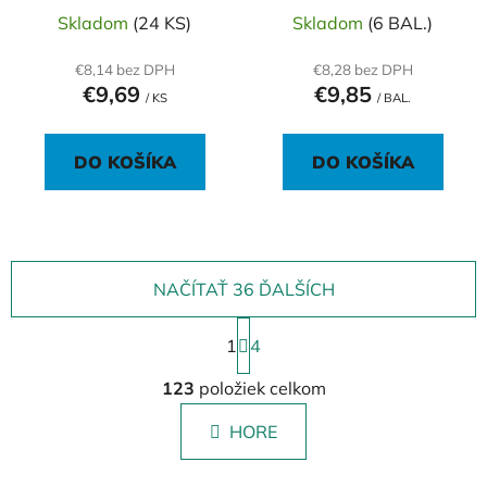
Skladom
(24 KS)
Skladom
(6 BAL.)
€8,14 bez DPH
€8,28 bez DPH
€9,69
€9,85
/ KS
/ BAL.
DO KOŠÍKA
DO KOŠÍKA
NAČÍTAŤ 36 ĎALŠÍCH
S
1
t
4
r
O
á
123
položiek celkom
v
n
l
k
HORE
á
o
d
v