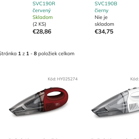
SVC190R
SVC190B
červený
čierny
Skladom
Nie je
(2 KS)
skladom
€28,86
€34,75
Stránka
1
z
1
-
8
položiek celkom
V
ý
Kód:
HY025274
Kód
p
i
s
p
r
o
d