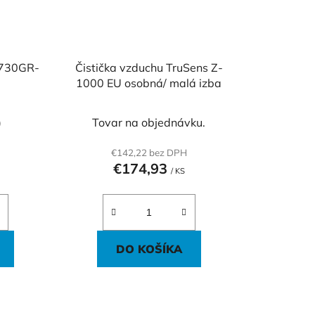
 730GR-
Čistička vzduchu TruSens Z-
1000 EU osobná/ malá izba
)
Tovar na objednávku.
€142,22 bez DPH
€174,93
/ KS
DO KOŠÍKA