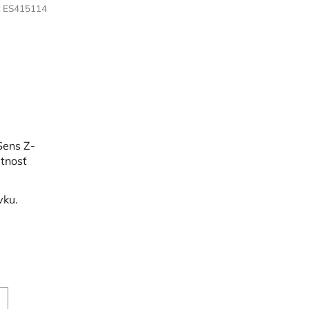
:
ES415114
Sens Z-
tnosť
vku.