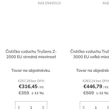
Kód:
ES415113
Kód
Čistička vzduchu TruSens Z-
Čistička vzduchu Tru
2000 EU stredná miestnosť
3000 EU veľká mies
Tovar na objednávku.
Tovar na objedná
€257,28 bez DPH
€363,24 bez DPH
€316,45
€446,79
/ KS
/ KS
€359
€509
(–11 %)
(–12 %)