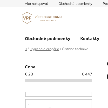
Prejsť
Ako nakupovať
Obchodné podmienky
Pod
na
obsah
Obchodné podmienky
Kontakty
Domov
/
Hygiena a drogéria
/
Čistiaca technika
B
o
Cena
č
€
28
€
447
n
ý
p
a
n
e