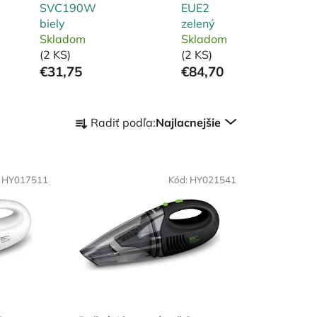
SVC190W
EUE2
biely
zelený
Skladom
Skladom
(2 KS)
(2 KS)
€31,75
€84,70
R
Radiť podľa:
Najlacnejšie
a
d
e
:
HY017511
n
Kód:
HY021541
i
e
p
r
o
d
u