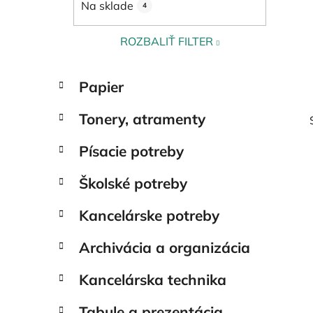
Na sklade
4
l
ROZBALIŤ FILTER
K
Preskočiť
Papier
a
kategórie
t
Tonery, atramenty
e
g
Písacie potreby
ó
r
Školské potreby
i
e
Kancelárske potreby
Archivácia a organizácia
Kancelárska technika
Tabule a prezentácia