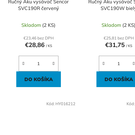
Ručný Aku vysávač Sencor
Ručný Aku vysávač 
u
SVC190R červený
SVC190W biel
k
t
Skladom
(2 KS)
Skladom
(2 KS
o
v
€23,46 bez DPH
€25,81 bez DPH
€28,86
€31,75
/ KS
/ KS
DO KOŠÍKA
DO KOŠÍKA
Kód:
HY016212
Kód