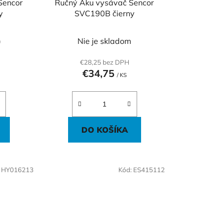
Sencor
Ručný Aku vysávač Sencor
k
y
SVC190B čierny
t
o
)
Nie je skladom
v
€28,25 bez DPH
€34,75
/ KS
DO KOŠÍKA
:
HY016213
Kód:
ES415112