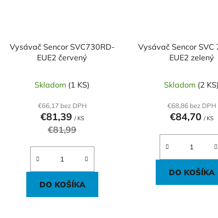
Vysávač Sencor SVC730RD-
Vysávač Sencor SVC
EUE2 červený
EUE2 zelený
Skladom
(1 KS)
Skladom
(2 KS
€66,17 bez DPH
€68,86 bez DPH
€81,39
€84,70
/ KS
/ KS
€81,99
DO KOŠÍKA
DO KOŠÍKA