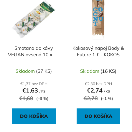
ý
p
p
r
i
o
s
d
p
u
r
k
o
Smotana do kávy
Kokosový nápoj Body &
t
VEGAN ovsená 10 x 10
Future 1 ℓ - KOKOS
d
o
g
u
v
k
Skladom
(57 KS)
Skladom
(16 KS)
t
€1,37 bez DPH
€2,30 bez DPH
o
€1,63
€2,74
/ KS
/ KS
v
€1,69
€2,78
(–3 %)
(–1 %)
DO KOŠÍKA
DO KOŠÍKA