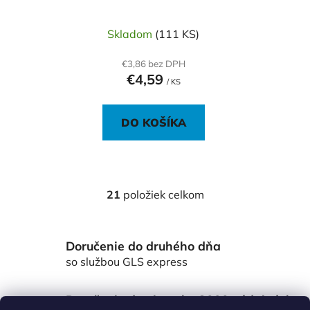
Skladom
(111 KS)
€3,86 bez DPH
€4,59
/ KS
DO KOŠÍKA
21
položiek celkom
O
v
l
Doručenie do druhého dňa
á
d
so službou GLS express
a
c
Doručenie do viac ako 3000 výdajných
i