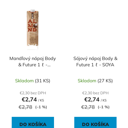
Mandľový nápoj Body
Sójový nápoj Body &
& Future 1 ℓ -
Future 1 ℓ - SOYA
MANDLA
Skladom
(31 KS)
Skladom
(27 KS)
€2,30 bez DPH
€2,30 bez DPH
€2,74
€2,74
/ KS
/ KS
€2,78
€2,78
(–1 %)
(–1 %)
DO KOŠÍKA
DO KOŠÍKA