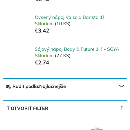
Ovsený nápoj Valsoia Barista 1l
Skladom
(10 KS)
€3,42
Sójový nápoj Body & Future 1 ℓ - SOYA
Skladom
(27 KS)
€2,74
R
Radiť podľa:
Najlacnejšie
a
d
e
OTVORIŤ FILTER
n
i
V
e