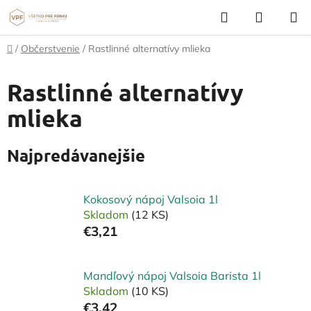
Prejsť
Hľadať
NÁKUP
na
KOŠÍK
obsah
Domov
/
Občerstvenie
/
Rastlinné alternatívy mlieka
Rastlinné alternatívy
mlieka
Najpredávanejšie
Kokosový nápoj Valsoia 1l
Skladom
(12 KS)
€3,21
Mandľový nápoj Valsoia Barista 1l
Skladom
(10 KS)
€3,42