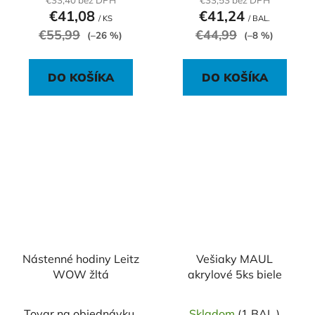
€33,40 bez DPH
€33,53 bez DPH
€41,08
€41,24
/ KS
/ BAL.
€55,99
€44,99
(–26 %)
(–8 %)
DO KOŠÍKA
DO KOŠÍKA
Nástenné hodiny Leitz
Vešiaky MAUL
WOW žltá
akrylové 5ks biele
Tovar na objednávku.
Skladom
(1 BAL.)