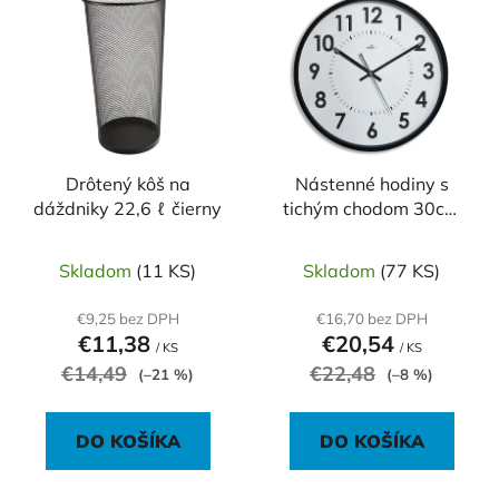
ý
p
p
r
i
o
s
d
p
u
r
k
o
Drôtený kôš na
Nástenné hodiny s
t
dáždniky 22,6 ℓ čierny
tichým chodom 30cm
d
o
čierne
u
v
k
Skladom
(11 KS)
Skladom
(77 KS)
t
€9,25 bez DPH
€16,70 bez DPH
o
€11,38
€20,54
/ KS
/ KS
v
€14,49
€22,48
(–21 %)
(–8 %)
DO KOŠÍKA
DO KOŠÍKA