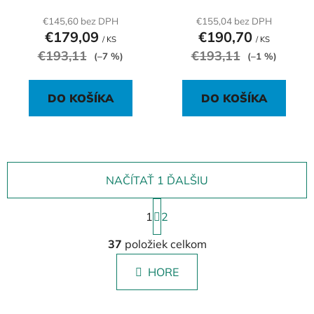
€145,60 bez DPH
€155,04 bez DPH
€179,09
€190,70
/ KS
/ KS
€193,11
€193,11
(–7 %)
(–1 %)
DO KOŠÍKA
DO KOŠÍKA
NAČÍTAŤ 1 ĎALŠIU
S
1
t
2
r
O
á
37
položiek celkom
v
n
l
k
HORE
á
o
d
v
a
a