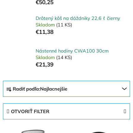
€50,25
Drôtený kôš na dáždniky 22,6 ℓ čierny
Skladom
(11 KS)
€11,38
Nástenné hodiny CWA100 30cm
Skladom
(14 KS)
€21,39
R
Radiť podľa:
Najlacnejšie
a
d
e
OTVORIŤ FILTER
n
i
V
e