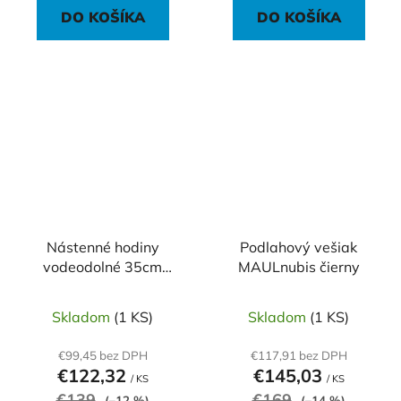
DO KOŠÍKA
DO KOŠÍKA
Nástenné hodiny
Podlahový vešiak
vodeodolné 35cm
MAULnubis čierny
strieborné
Skladom
(1 KS)
Skladom
(1 KS)
€99,45 bez DPH
€117,91 bez DPH
€122,32
€145,03
/ KS
/ KS
€139
€169
(–12 %)
(–14 %)