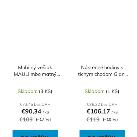
Mobilný vešiak
Nástenné hodiny s
MAULlimbo matný
tichým chodom Giant
čierny
55cm strieborné
Skladom
(3 KS)
Skladom
(1 KS)
€73,45 bez DPH
€86,32 bez DPH
€90,34
€106,17
/ KS
/ KS
€109
€119
(–17 %)
(–10 %)