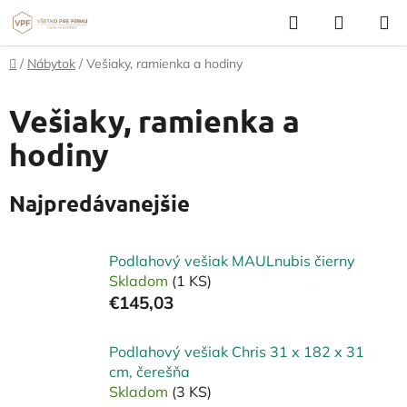
Prejsť
Hľadať
NÁKUP
na
KOŠÍK
obsah
Domov
/
Nábytok
/
Vešiaky, ramienka a hodiny
Vešiaky, ramienka a
hodiny
Najpredávanejšie
Podlahový vešiak MAULnubis čierny
Skladom
(1 KS)
€145,03
Podlahový vešiak Chris 31 x 182 x 31
cm, čerešňa
Skladom
(3 KS)