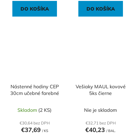
DO KOŠÍKA
DO KOŠÍKA
Nástenné hodiny CEP
Vešiaky MAUL kovové
30cm učebné farebné
5ks čierne
Skladom
(2 KS)
Nie je skladom
€30,64 bez DPH
€32,71 bez DPH
€37,69
€40,23
/ KS
/ BAL.