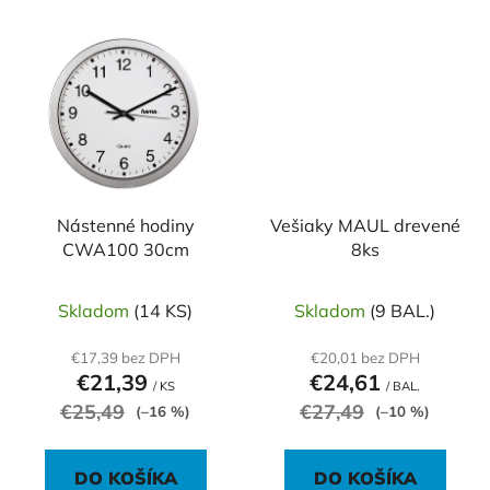
Nástenné hodiny
Vešiaky MAUL drevené
CWA100 30cm
8ks
Skladom
(14 KS)
Skladom
(9 BAL.)
€17,39 bez DPH
€20,01 bez DPH
€21,39
€24,61
/ KS
/ BAL.
€25,49
€27,49
(–16 %)
(–10 %)
DO KOŠÍKA
DO KOŠÍKA