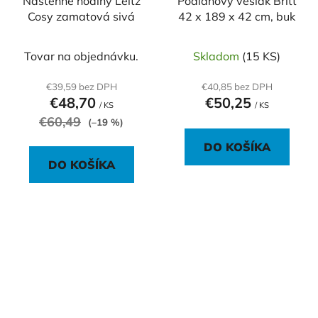
Nástenné hodiny Leitz
Podlahový vešiak Britt
Cosy zamatová sivá
42 x 189 x 42 cm, buk
Tovar na objednávku.
Skladom
(15 KS)
€39,59 bez DPH
€40,85 bez DPH
€48,70
€50,25
/ KS
/ KS
€60,49
(–19 %)
DO KOŠÍKA
DO KOŠÍKA