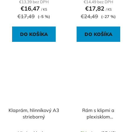
€13,39 bez DPH
€14,49 bez DPH
€16,47
€17,82
/ KS
/ KS
€17,49
€24,49
(–5 %)
(–27 %)
DO KOŠÍKA
DO KOŠÍKA
Klaprám, hlinníkový A3
Rám s klipmi a
strieborný
plexisklom
700x1000mm