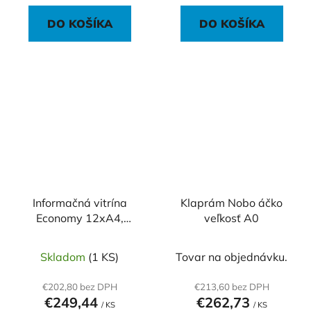
DO KOŠÍKA
DO KOŠÍKA
Informačná vitrína
Klaprám Nobo áčko
Economy 12xA4,
veľkosť A0
plechová zadná stena
Skladom
(1 KS)
Tovar na objednávku.
€202,80 bez DPH
€213,60 bez DPH
€249,44
€262,73
/ KS
/ KS