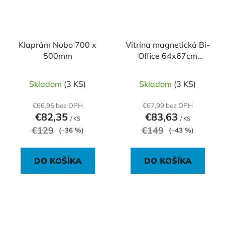
Klaprám Nobo 700 x
Vitrína magnetická Bi-
500mm
Office 64x67cm
interiérová
Skladom
(3 KS)
Skladom
(3 KS)
€66,95 bez DPH
€67,99 bez DPH
€82,35
€83,63
/ KS
/ KS
€129
€149
(–36 %)
(–43 %)
DO KOŠÍKA
DO KOŠÍKA