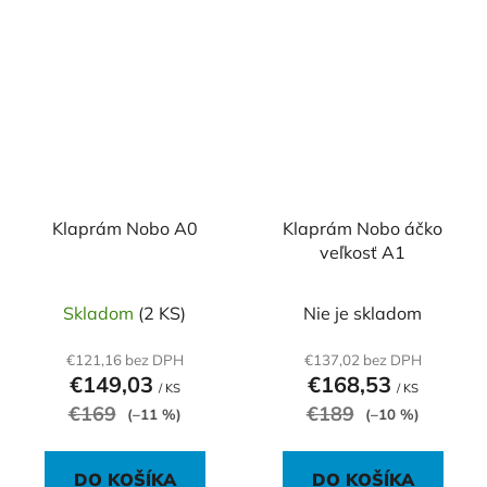
Klaprám Nobo A0
Klaprám Nobo áčko
veľkosť A1
Skladom
(2 KS)
Nie je skladom
€121,16 bez DPH
€137,02 bez DPH
€149,03
€168,53
/ KS
/ KS
€169
€189
(–11 %)
(–10 %)
DO KOŠÍKA
DO KOŠÍKA