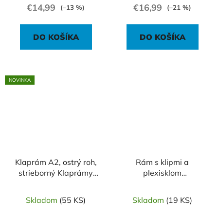
€14,99
€16,99
(–13 %)
(–21 %)
DO KOŠÍKA
DO KOŠÍKA
NOVINKA
Klaprám A2, ostrý roh,
Rám s klipmi a
strieborný Klaprámy
plexisklom
veľkosti A2
600x800mm
Skladom
(55 KS)
Skladom
(19 KS)