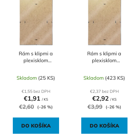
ý
p
p
r
i
o
s
d
p
u
r
k
o
Rám s klipmi a
Rám s klipmi a
t
plexisklom
plexisklom
d
o
130x180mm
210x297mm A4
u
v
k
Skladom
(25 KS)
Skladom
(423 KS)
t
€1,55 bez DPH
€2,37 bez DPH
o
€1,91
€2,92
/ KS
/ KS
v
€2,60
€3,99
(–26 %)
(–26 %)
DO KOŠÍKA
DO KOŠÍKA