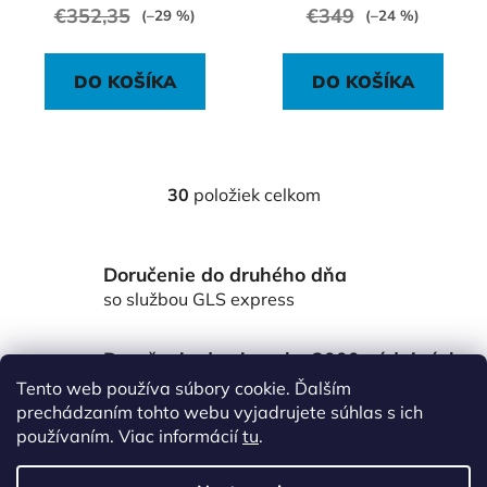
€352,35
€349
(–29 %)
(–24 %)
DO KOŠÍKA
DO KOŠÍKA
30
položiek celkom
O
v
l
Doručenie do druhého dňa
á
d
so službou GLS express
a
c
Doručenie do viac ako 3000 výdajných
i
miest Packeta
Tento web používa súbory cookie. Ďalším
e
po celom Slovensku
prechádzaním tohto webu vyjadrujete súhlas s ich
p
používaním. Viac informácií
tu
.
r
Z
v