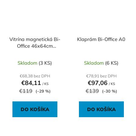
Vitrína magnetická Bi-
Klaprám Bi-Office A0
Office 46x64cm
interiérová
Skladom
(3 KS)
Skladom
(6 KS)
€68,38 bez DPH
€78,91 bez DPH
€84,11
€97,06
/ KS
/ KS
€119
€139
(–29 %)
(–30 %)
DO KOŠÍKA
DO KOŠÍKA