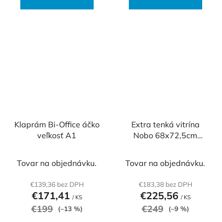
Klaprám Bi-Office áčko
Extra tenká vitrína
veľkosť A1
Nobo 68x72,5cm
vnútorná
Tovar na objednávku.
Tovar na objednávku.
€139,36 bez DPH
€183,38 bez DPH
€171,41
€225,56
/ KS
/ KS
€199
€249
(–13 %)
(–9 %)