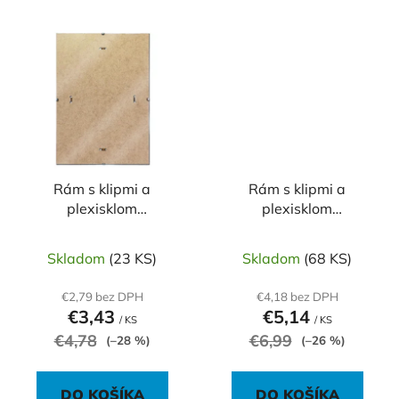
Rám s klipmi a
Rám s klipmi a
plexisklom
plexisklom
240x300mm
300x400mm
Skladom
(23 KS)
Skladom
(68 KS)
€2,79 bez DPH
€4,18 bez DPH
€3,43
€5,14
/ KS
/ KS
€4,78
€6,99
(–28 %)
(–26 %)
DO KOŠÍKA
DO KOŠÍKA