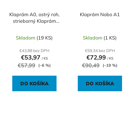
Klaprám A0, ostrý roh,
Klaprám Nobo A1
strieborný Klaprám
veľkosti AO
Skladom
(19 KS)
Skladom
(1 KS)
€43,88 bez DPH
€59,34 bez DPH
€53,97
€72,99
/ KS
/ KS
€57,99
€90,49
(–6 %)
(–19 %)
DO KOŠÍKA
DO KOŠÍKA