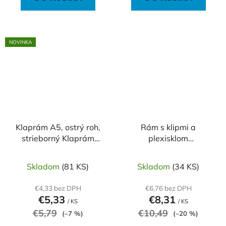
NOVINKA
Klaprám A5, ostrý roh,
Rám s klipmi a
strieborný Klaprám
plexisklom
veľkosti A5
400x500mm
Skladom
(81 KS)
Skladom
(34 KS)
€4,33 bez DPH
€6,76 bez DPH
€5,33
€8,31
/ KS
/ KS
€5,79
€10,49
(–7 %)
(–20 %)