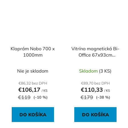
Klaprám Nobo 700 x
Vitrína magnetická Bi-
1000mm
Office 67x93cm
interiérová
Nie je skladom
Skladom
(3 KS)
€86,32 bez DPH
€89,70 bez DPH
€106,17
€110,33
/ KS
/ KS
€119
€179
(–10 %)
(–38 %)
DO KOŠÍKA
DO KOŠÍKA