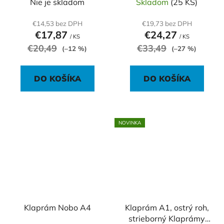
Nie je skladom
Skladom
(25 KS)
€14,53 bez DPH
€19,73 bez DPH
€17,87
€24,27
/ KS
/ KS
€20,49
€33,49
(–12 %)
(–27 %)
DO KOŠÍKA
DO KOŠÍKA
NOVINKA
Klaprám Nobo A4
Klaprám A1, ostrý roh,
strieborný Klaprámy