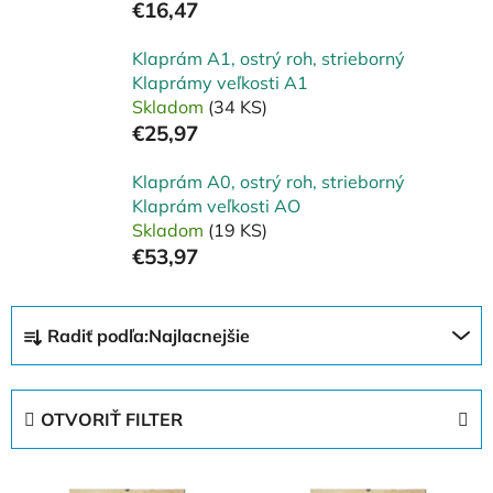
€16,47
Klaprám A1, ostrý roh, strieborný
Klaprámy veľkosti A1
Skladom
(34 KS)
€25,97
Klaprám A0, ostrý roh, strieborný
Klaprám veľkosti AO
Skladom
(19 KS)
€53,97
R
Radiť podľa:
Najlacnejšie
a
d
e
OTVORIŤ FILTER
n
i
V
e