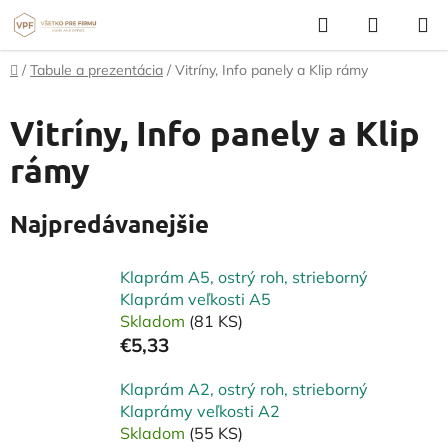
Prejsť
Hľadať
NÁKUP
na
KOŠÍK
obsah
Domov
/
Tabule a prezentácia
/
Vitríny, Info panely a Klip rámy
Vitríny, Info panely a Klip
rámy
Najpredávanejšie
Klaprám A5, ostrý roh, strieborný
Klaprám veľkosti A5
Skladom
(81 KS)
€5,33
Klaprám A2, ostrý roh, strieborný
Klaprámy veľkosti A2
Skladom
(55 KS)