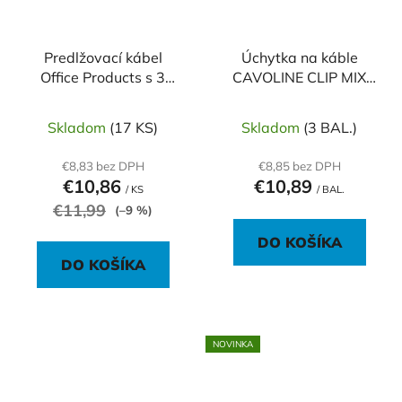
Predlžovací kábel
Úchytka na káble
Office Products s 3
CAVOLINE CLIP MIX
zásuvkami 5m
čierna
Skladom
(17 KS)
Skladom
(3 BAL.)
€8,83 bez DPH
€8,85 bez DPH
€10,86
€10,89
/ KS
/ BAL.
€11,99
(–9 %)
DO KOŠÍKA
DO KOŠÍKA
NOVINKA