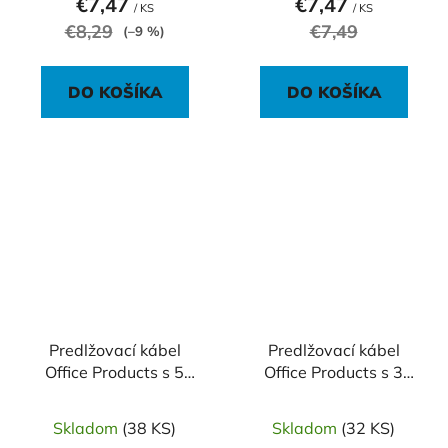
€7,47
€7,47
/ KS
/ KS
€8,29
€7,49
(–9 %)
DO KOŠÍKA
DO KOŠÍKA
Predlžovací kábel
Predlžovací kábel
Office Products s 5
Office Products s 3
zásuvkami s
zásuvkami s
vypínačom 1,5m
vypínačom 3m
Skladom
(38 KS)
Skladom
(32 KS)