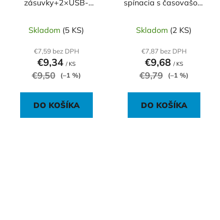
zásuvky+2×USB-
spínacia s časovašom
A+1×USB-C 1,4 m
TF-16
Skladom
(5 KS)
Skladom
(2 KS)
€7,59 bez DPH
€7,87 bez DPH
€9,34
€9,68
/ KS
/ KS
€9,50
€9,79
(–1 %)
(–1 %)
DO KOŠÍKA
DO KOŠÍKA