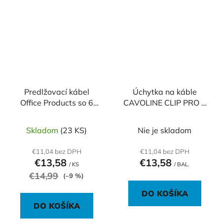
Predlžovací kábel
Úchytka na káble
Office Products so 6
CAVOLINE CLIP PRO 1
zásuvkami s
čierna
vypínačom 5m
Skladom
(23 KS)
Nie je skladom
€11,04 bez DPH
€11,04 bez DPH
€13,58
€13,58
/ KS
/ BAL.
€14,99
(–9 %)
DO KOŠÍKA
DO KOŠÍKA