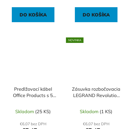
DO KOŠÍKA
DO KOŠÍKA
NOVINKA
Predlžovací kábel
Zásuvka rozbočovacia
Office Products s 5
LEGRAND Revolution
zásuvkami 1,5m
3x guľatá
Skladom
(25 KS)
Skladom
(1 KS)
€6,07 bez DPH
€6,07 bez DPH