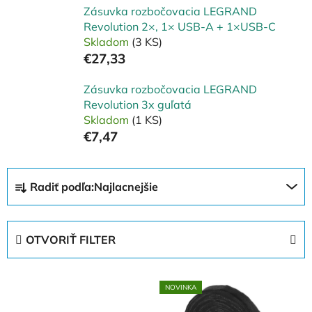
Zásuvka rozbočovacia LEGRAND
Revolution 2×, 1× USB-A + 1×USB-C
Skladom
(3 KS)
€27,33
Zásuvka rozbočovacia LEGRAND
Revolution 3x guľatá
Skladom
(1 KS)
€7,47
R
Radiť podľa:
Najlacnejšie
a
d
e
OTVORIŤ FILTER
n
i
V
e
NOVINKA
ý
p