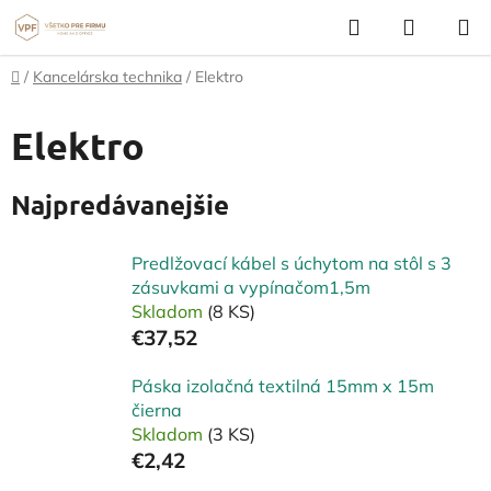
Prejsť
Hľadať
NÁKUP
na
KOŠÍK
obsah
Domov
/
Kancelárska technika
/
Elektro
Elektro
Najpredávanejšie
Predlžovací kábel s úchytom na stôl s 3
zásuvkami a vypínačom1,5m
Skladom
(8 KS)
€37,52
Páska izolačná textilná 15mm x 15m
čierna
Skladom
(3 KS)
€2,42