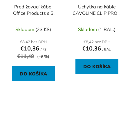
Predlžovací kábel
Úchytka na káble
Office Products s 5
CAVOLINE CLIP PRO 2
zásuvkam s vypínačom
čierna
3m
Skladom
(23 KS)
Skladom
(1 BAL.)
€8,42 bez DPH
€8,42 bez DPH
€10,36
€10,36
/ KS
/ BAL.
€11,49
(–9 %)
DO KOŠÍKA
DO KOŠÍKA