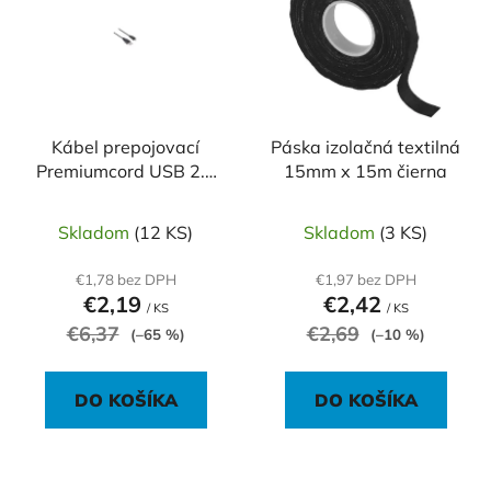
p
r
i
o
s
d
p
u
r
k
o
Kábel prepojovací
Páska izolačná textilná
t
Premiumcord USB 2.0
15mm x 15m čierna
d
o
A Micro B 5m
u
v
k
Skladom
(12 KS)
Skladom
(3 KS)
t
€1,78 bez DPH
€1,97 bez DPH
o
€2,19
€2,42
/ KS
/ KS
v
€6,37
€2,69
(–65 %)
(–10 %)
DO KOŠÍKA
DO KOŠÍKA