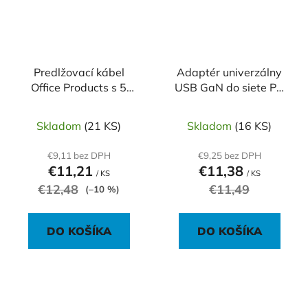
Predlžovací kábel
Adaptér univerzálny
Office Products s 5
USB GaN do siete PD
zásuvkami 5m
20 W max
Skladom
(21 KS)
Skladom
(16 KS)
€9,11 bez DPH
€9,25 bez DPH
€11,21
€11,38
/ KS
/ KS
€12,48
€11,49
(–10 %)
DO KOŠÍKA
DO KOŠÍKA