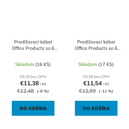
Predlžovací kábel
Predlžovací kábel
Office Products so 6
Office Products so 6
zásuvkami s
zásuvkami 5m
vypínačom 3m
Skladom
(16 KS)
Skladom
(17 KS)
€9,25 bez DPH
€9,38 bez DPH
€11,38
€11,54
/ KS
/ KS
€12,48
€12,99
(–8 %)
(–11 %)
DO KOŠÍKA
DO KOŠÍKA