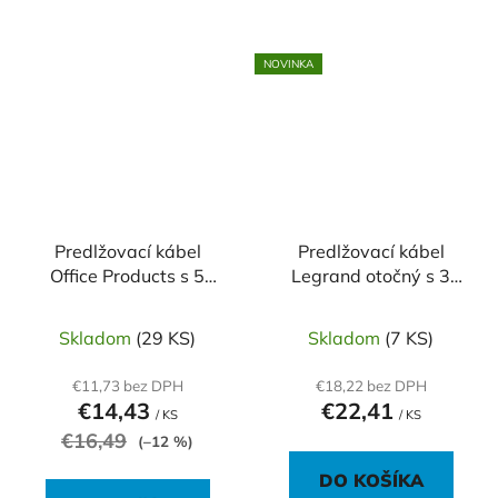
NOVINKA
Predlžovací kábel
Predlžovací kábel
Office Products s 5
Legrand otočný s 3
zásuvkam s vypínačom
zásuvkami s
5m
vypínačom 1,5m
Skladom
(29 KS)
Skladom
(7 KS)
€11,73 bez DPH
€18,22 bez DPH
€14,43
€22,41
/ KS
/ KS
€16,49
(–12 %)
DO KOŠÍKA