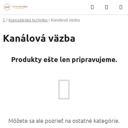
Prejsť
Hľadať
NÁKUP
na
KOŠÍK
obsah
Domov
/
Kancelárska technika
/
Kanálová väzba
Kanálová väzba
Produkty ešte len pripravujeme.
Môžete sa ale pozrieť na ostatné kategórie.