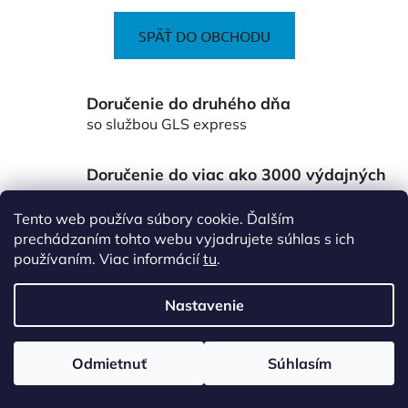
SPÄŤ DO OBCHODU
Doručenie do druhého dňa
so službou GLS express
Doručenie do viac ako 3000 výdajných
miest Packeta
po celom Slovensku
Tento web používa súbory cookie. Ďalším
prechádzaním tohto webu vyjadrujete súhlas s ich
Z
používaním. Viac informácií
tu
.
á
p
Nastavenie
ä
Vytvoril Shoptet
t
Copyright 2026
www.vsetkoprefirmu.sk
. Všetky práva
Odmietnuť
Súhlasím
vyhradené.
Upraviť nastavenie cookies
i
e