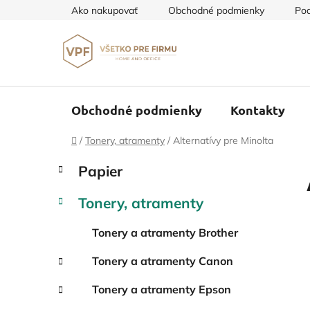
Prejsť
Ako nakupovať
Obchodné podmienky
Pod
na
obsah
Obchodné podmienky
Kontakty
Domov
/
Tonery, atramenty
/
Alternatívy pre Minolta
B
K
Preskočiť
Papier
a
o
kategórie
t
č
Tonery, atramenty
e
n
g
ý
Tonery a atramenty Brother
ó
p
r
Tonery a atramenty Canon
i
a
e
n
Tonery a atramenty Epson
e