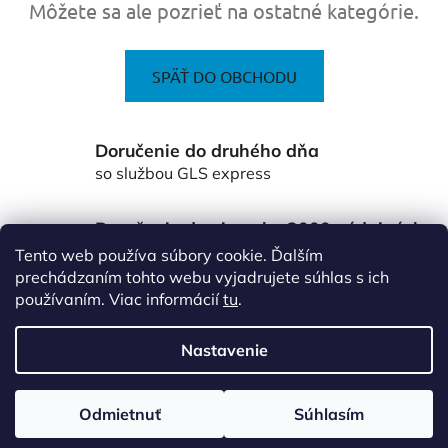
Môžete sa ale pozrieť na ostatné kategórie.
SPÄŤ DO OBCHODU
Doručenie do druhého dňa
so službou GLS express
Doručenie do viac ako 3000 výdajných
miest Packeta
Tento web používa súbory cookie. Ďalším
po celom Slovensku
prechádzaním tohto webu vyjadrujete súhlas s ich
používaním. Viac informácií
tu
.
Z
á
Nastavenie
p
ä
Vytvoril Shoptet
Odmietnuť
Súhlasím
t
Copyright 2026
www.vsetkoprefirmu.sk
. Všetky práva
vyhradené.
Upraviť nastavenie cookies