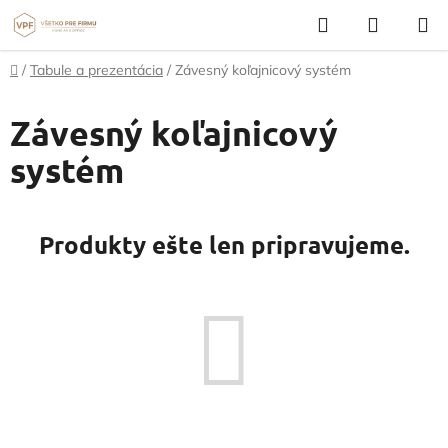
Prejsť
Hľadať
NÁKUP
na
KOŠÍK
obsah
Domov
/
Tabule a prezentácia
/
Závesný koľajnicový systém
Závesný koľajnicový
systém
Produkty ešte len pripravujeme.