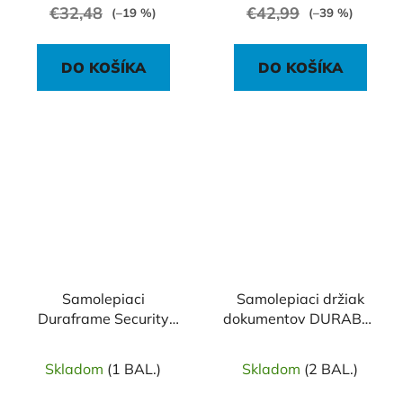
€32,48
€42,99
(–19 %)
(–39 %)
DO KOŠÍKA
DO KOŠÍKA
Samolepiaci
Samolepiaci držiak
Duraframe Security
dokumentov DURABLE
A4, červeno-biely,
rPET A4 , zasúvateľný,
bal.2 ks
transparentný, 5 ks
Skladom
(1 BAL.)
Skladom
(2 BAL.)