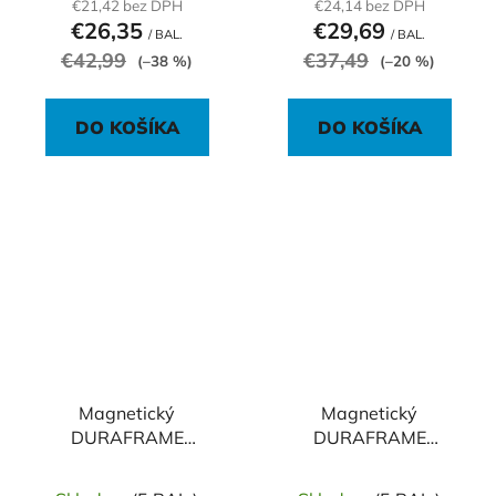
€21,42 bez DPH
€24,14 bez DPH
€26,35
€29,69
/ BAL.
/ BAL.
€42,99
€37,49
(–38 %)
(–20 %)
DO KOŠÍKA
DO KOŠÍKA
Magnetický
Magnetický
DURAFRAME
DURAFRAME
MAGNETIC A5 čierny
MAGNETIC A5
strieborný