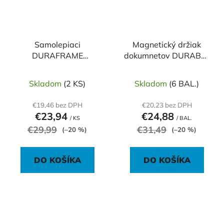
Samolepiaci
Magnetický držiak
DURAFRAME
dokumnetov DURABLE
WALLPAPER A4
rPET A4 , zasúvateľný,
strieborný
transparentný, 5 ks
Skladom
(2 KS)
Skladom
(6 BAL.)
€19,46 bez DPH
€20,23 bez DPH
€23,94
€24,88
/ KS
/ BAL.
€29,99
€31,49
(–20 %)
(–20 %)
DO KOŠÍKA
DO KOŠÍKA