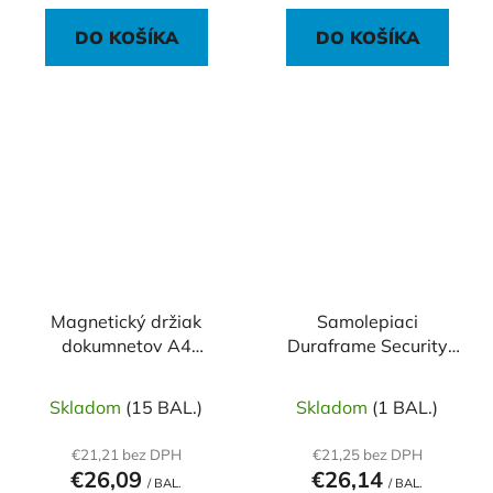
DO KOŠÍKA
DO KOŠÍKA
Magnetický držiak
Samolepiaci
dokumnetov A4
Duraframe Security
DURABLE,
A4, žlto-čierny, bal.2 ks
sivá/antracit 5ks
Skladom
(15 BAL.)
Skladom
(1 BAL.)
€21,21 bez DPH
€21,25 bez DPH
€26,09
€26,14
/ BAL.
/ BAL.