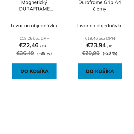
Magnetický
Duraframe Grip A4
DURAFRAME
čierny
MAGNETIC A6
strieborný
Tovar na objednávku.
Tovar na objednávku.
€18,26 bez DPH
€19,46 bez DPH
€22,46
€23,94
/ BAL.
/ KS
€36,49
€29,99
(–38 %)
(–20 %)
DO KOŠÍKA
DO KOŠÍKA