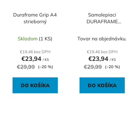
Duraframe Grip A4
Samolepiaci
strieborný
DURAFRAME
WALLPAPER A4 čierny
Skladom
(1 KS)
Tovar na objednávku.
€19,46 bez DPH
€19,46 bez DPH
€23,94
€23,94
/ KS
/ KS
€29,99
€29,99
(–20 %)
(–20 %)
DO KOŠÍKA
DO KOŠÍKA