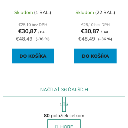
čierny
strieborný
Skladom
(1 BAL.)
Skladom
(22 BAL.)
€25,10 bez DPH
€25,10 bez DPH
€30,87
€30,87
/ BAL.
/ BAL.
€48,49
€48,49
(–36 %)
(–36 %)
DO KOŠÍKA
DO KOŠÍKA
NAČÍTAŤ 36 ĎALŠÍCH
S
1
t
3
r
O
á
80
položiek celkom
v
n
l
k
HORE