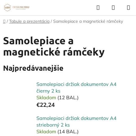
Prejsť
Hľadať
NÁKUP
na
KOŠÍK
obsah
Domov
/
Tabule a prezentácia
/
Samolepiace a magnetické rámčeky
Samolepiace a
magnetické rámčeky
Najpredávanejšie
Samolepiaci držiak dokumentov A4
čierny 2 ks
Skladom
(12 BAL.)
€22,24
Samolepiaci držiak dokumentov A4
strieborný 2 ks
Skladom
(14 BAL.)