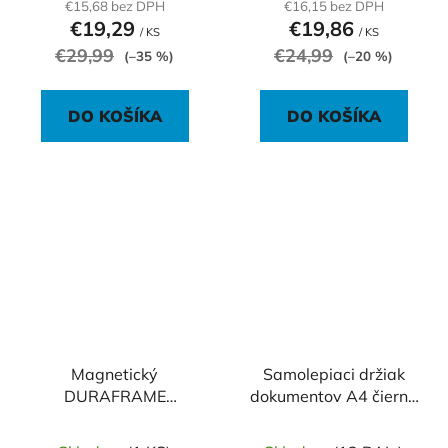
€15,68 bez DPH
€16,15 bez DPH
€19,29
€19,86
/ KS
/ KS
€29,99
€24,99
(–35 %)
(–20 %)
DO KOŠÍKA
DO KOŠÍKA
Magnetický
Samolepiaci držiak
DURAFRAME
dokumentov A4 čierny
MAGNETIC NOTE A4
2 ks
strieborný