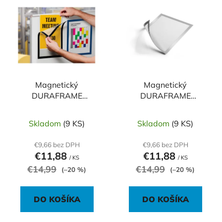
ý
p
p
r
i
o
s
d
p
u
r
k
o
Magnetický
Magnetický
t
DURAFRAME
DURAFRAME
d
o
MAGNETIC A4 čierny 1
MAGNETIC A4
u
v
kus
strieborný 1 kus
k
Skladom
(9 KS)
Skladom
(9 KS)
t
€9,66 bez DPH
€9,66 bez DPH
o
€11,88
€11,88
/ KS
/ KS
v
€14,99
€14,99
(–20 %)
(–20 %)
DO KOŠÍKA
DO KOŠÍKA