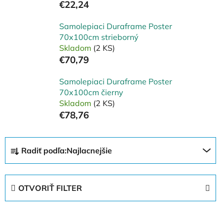
€22,24
Samolepiaci Duraframe Poster
70x100cm strieborný
Skladom
(2 KS)
€70,79
Samolepiaci Duraframe Poster
70x100cm čierny
Skladom
(2 KS)
€78,76
R
Radiť podľa:
Najlacnejšie
a
d
e
OTVORIŤ FILTER
n
i
V
e