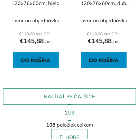
120x76x60cm, biela
120x76x60cm, dub
Sonoma
Tovar na objednávku.
Tovar na objednávku.
€118,60 bez DPH
€118,60 bez DPH
€145,88
€145,88
/ KS
/ KS
DO KOŠÍKA
DO KOŠÍKA
NAČÍTAŤ 36 ĎALŠÍCH
S
1
t
3
r
O
á
108
položiek celkom
v
n
l
k
HORE