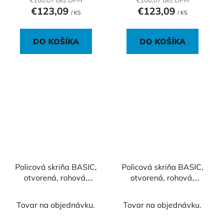
€100,07 bez DPH
€100,07 bez DPH
€123,09
€123,09
/ KS
/ KS
DO KOŠÍKA
DO KOŠÍKA
Policová skriňa BASIC,
Policová skriňa BASIC,
otvorená, rohová,
otvorená, rohová,
40x40x111,7cm, biela
40x40x111,7cm, dub
Sonoma
Tovar na objednávku.
Tovar na objednávku.