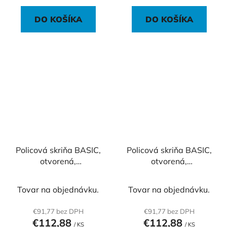
DO KOŠÍKA
DO KOŠÍKA
Policová skriňa BASIC,
Policová skriňa BASIC,
otvorená,
otvorená,
40x40x111,7cm, biela
40x40x111,7cm, dub
Sonoma
Tovar na objednávku.
Tovar na objednávku.
€91,77 bez DPH
€91,77 bez DPH
€112,88
€112,88
/ KS
/ KS