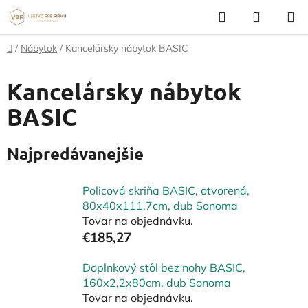
Prejsť
Hľadať
NÁKUP
na
KOŠÍK
obsah
Domov
/
Nábytok
/
Kancelársky nábytok BASIC
Kancelársky nábytok
BASIC
Najpredávanejšie
Policová skriňa BASIC, otvorená,
80x40x111,7cm, dub Sonoma
Tovar na objednávku.
€185,27
Doplnkový stôl bez nohy BASIC,
160x2,2x80cm, dub Sonoma
Tovar na objednávku.