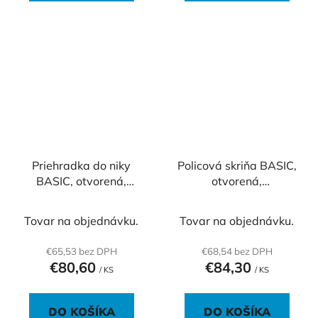
Priehradka do niky
Policová skriňa BASIC,
BASIC, otvorená,
otvorená,
76,7x37,8x32,9cm,
40x40x76,5cm, biela
dub Sonoma
Tovar na objednávku.
Tovar na objednávku.
€65,53 bez DPH
€68,54 bez DPH
€80,60
€84,30
/ KS
/ KS
DO KOŠÍKA
DO KOŠÍKA