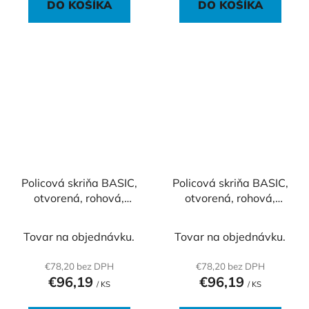
DO KOŠÍKA
DO KOŠÍKA
Policová skriňa BASIC,
Policová skriňa BASIC,
otvorená, rohová,
otvorená, rohová,
40x40x76,5cm, biela
40x40x76,5cm, dub
Sonoma
Tovar na objednávku.
Tovar na objednávku.
€78,20 bez DPH
€78,20 bez DPH
€96,19
€96,19
/ KS
/ KS