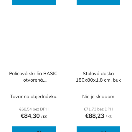
Policová skriňa BASIC,
Stolová doska
otvorená,
180x80x1,8 cm, buk
40x40x76,5cm, dub
Sonoma
Tovar na objednávku.
Nie je skladom
€68,54 bez DPH
€71,73 bez DPH
€84,30
€88,23
/ KS
/ KS