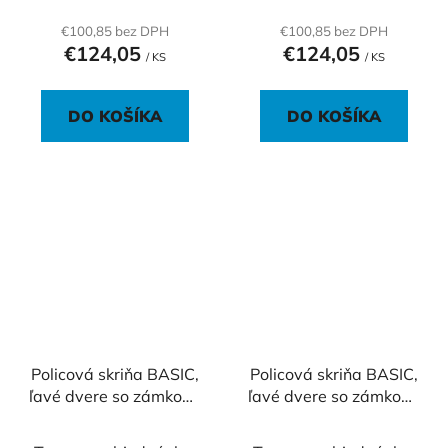
€100,85 bez DPH
€100,85 bez DPH
€124,05
€124,05
/ KS
/ KS
DO KOŠÍKA
DO KOŠÍKA
Policová skriňa BASIC,
Policová skriňa BASIC,
ľavé dvere so zámkom,
ľavé dvere so zámkom,
40x40x76,5cm, biela
40x40x76,5cm, dub
Sonoma