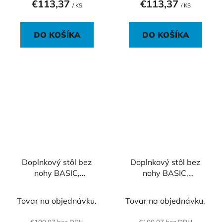
€113,37
€113,37
/ KS
/ KS
DO KOŠÍKA
DO KOŠÍKA
Doplnkový stôl bez
Doplnkový stôl bez
nohy BASIC,
nohy BASIC,
120x2,2x60cm, biela
120x2,2x60cm, dub
Sonoma
Tovar na objednávku.
Tovar na objednávku.