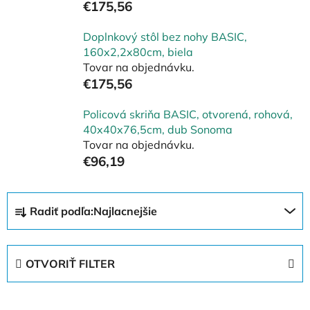
€175,56
Doplnkový stôl bez nohy BASIC,
160x2,2x80cm, biela
Tovar na objednávku.
€175,56
Policová skriňa BASIC, otvorená, rohová,
40x40x76,5cm, dub Sonoma
Tovar na objednávku.
€96,19
R
Radiť podľa:
Najlacnejšie
a
d
e
OTVORIŤ FILTER
n
i
V
e