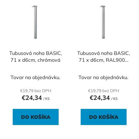
ý
p
p
r
i
o
s
d
p
u
r
k
o
Tubusová noha BASIC,
Tubusová noha BASIC,
t
71 x d6cm, chrómová
71 x d6cm, RAL9006
d
o
biely hliník
u
v
k
Tovar na objednávku.
Tovar na objednávku.
t
€19,79 bez DPH
€19,79 bez DPH
o
€24,34
€24,34
/ KS
/ KS
v
DO KOŠÍKA
DO KOŠÍKA