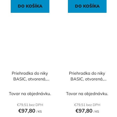
DO KOŠÍKA
DO KOŠÍKA
Priehradka do niky
Priehradka do niky
BASIC, otvorená,
BASIC, otvorená,
96,2x35,3x32,7cm,
96,2x35,3x32,7cm,
biela
dub Sonoma
Tovar na objednávku.
Tovar na objednávku.
€79,51 bez DPH
€79,51 bez DPH
€97,80
€97,80
/ KS
/ KS