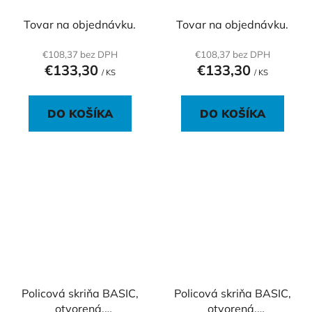
100x40x75,3cm, biela
100x40x75,3cm, dub
Sonoma
Tovar na objednávku.
Tovar na objednávku.
€108,37 bez DPH
€108,37 bez DPH
€133,30
€133,30
/ KS
/ KS
DO KOŠÍKA
DO KOŠÍKA
Policová skriňa BASIC,
Policová skriňa BASIC,
otvorená,
otvorená,