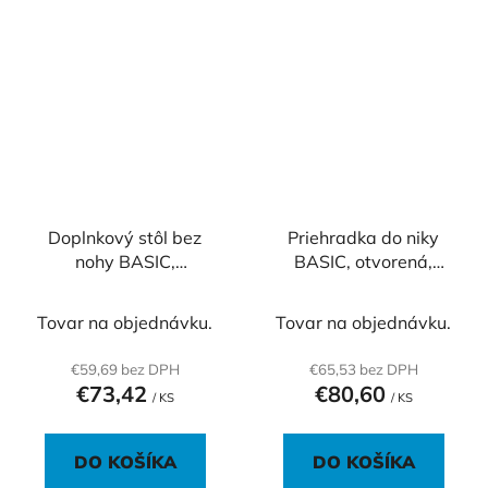
Doplnkový stôl bez
Priehradka do niky
nohy BASIC,
BASIC, otvorená,
80x2,2x60cm, biela
76,7x37,8x32,9cm,
biela
Tovar na objednávku.
Tovar na objednávku.
€59,69 bez DPH
€65,53 bez DPH
€73,42
€80,60
/ KS
/ KS
DO KOŠÍKA
DO KOŠÍKA