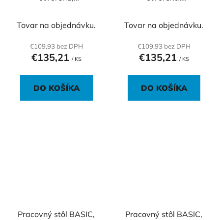
80x40x76,5cm, biela
80x40x76,5cm, dub
Sonoma
Tovar na objednávku.
Tovar na objednávku.
€109,93 bez DPH
€109,93 bez DPH
€135,21
€135,21
/ KS
/ KS
DO KOŠÍKA
DO KOŠÍKA
Pracovný stôl BASIC,
Pracovný stôl BASIC,