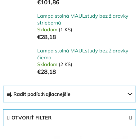
€101,86
Lampa stolná MAULstudy bez žiarovky
strieborná
Skladom
(1 KS)
€28,18
Lampa stolná MAULstudy bez žiarovky
čierna
Skladom
(2 KS)
€28,18
R
Radiť podľa:
Najlacnejšie
a
d
e
OTVORIŤ FILTER
n
i
V
e