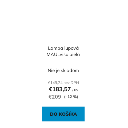
Lampa lupová
MAULviso biela
Nie je skladom
€149,24 bez DPH
€183,57
/ KS
€209
(–12 %)
DO KOŠÍKA