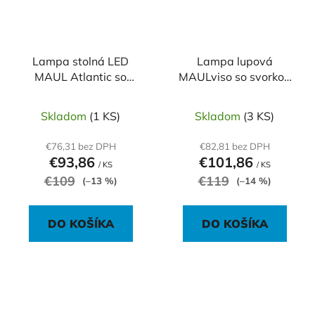
Lampa stolná LED
Lampa lupová
MAUL Atlantic so
MAULviso so svorkou
svorkou strieborná
čierna
Skladom
(1 KS)
Skladom
(3 KS)
€76,31 bez DPH
€82,81 bez DPH
€93,86
€101,86
/ KS
/ KS
€109
€119
(–13 %)
(–14 %)
DO KOŠÍKA
DO KOŠÍKA