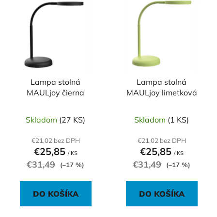
ý
p
p
r
i
o
s
d
p
u
r
k
o
Lampa stolná
Lampa stolná
t
MAULjoy čierna
MAULjoy limetková
d
o
u
v
k
Skladom
(27 KS)
Skladom
(1 KS)
t
€21,02 bez DPH
€21,02 bez DPH
o
€25,85
€25,85
/ KS
/ KS
v
€31,49
€31,49
(–17 %)
(–17 %)
DO KOŠÍKA
DO KOŠÍKA