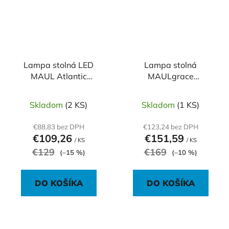
Lampa stolná LED
Lampa stolná
MAUL Atlantic
MAULgrace
strieborná
stmievateľná čierna
Skladom
(2 KS)
Skladom
(1 KS)
€88,83 bez DPH
€123,24 bez DPH
€109,26
€151,59
/ KS
/ KS
€129
€169
(–15 %)
(–10 %)
DO KOŠÍKA
DO KOŠÍKA