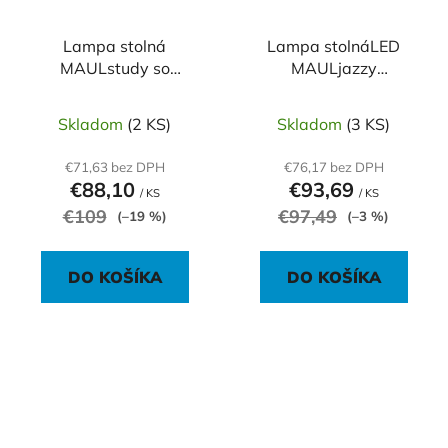
Lampa stolná
Lampa stolnáLED
MAULstudy so
MAULjazzy
základňou strieborná
stmievateľná čierna
Skladom
(2 KS)
Skladom
(3 KS)
€71,63 bez DPH
€76,17 bez DPH
€88,10
€93,69
/ KS
/ KS
€109
€97,49
(–19 %)
(–3 %)
DO KOŠÍKA
DO KOŠÍKA