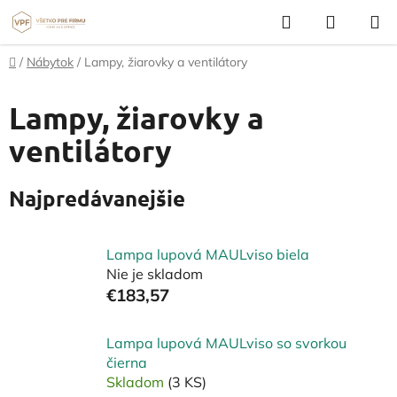
Prejsť
Hľadať
NÁKUP
na
KOŠÍK
obsah
Domov
/
Nábytok
/
Lampy, žiarovky a ventilátory
Lampy, žiarovky a
ventilátory
Najpredávanejšie
Lampa lupová MAULviso biela
Nie je skladom
€183,57
Lampa lupová MAULviso so svorkou
čierna
Skladom
(3 KS)