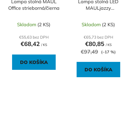
Lampa stolná MAUL
Lampa stolná LED
Office strieborná/čierna
MAULjazzy
stmievateľná biela
Skladom
(2 KS)
Skladom
(2 KS)
€55,63 bez DPH
€65,73 bez DPH
€68,42
€80,85
/ KS
/ KS
€97,49
(–17 %)
DO KOŠÍKA
DO KOŠÍKA