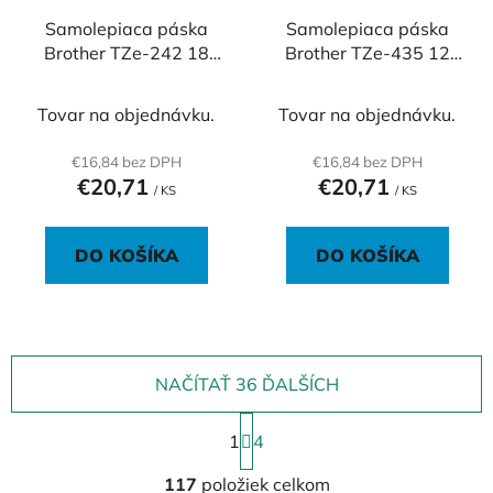
Samolepiaca páska
Samolepiaca páska
Brother TZe-242 18
Brother TZe-435 12
mm biela/červená
mm biele písmo na
červenej páske
Tovar na objednávku.
Tovar na objednávku.
€16,84 bez DPH
€16,84 bez DPH
€20,71
€20,71
/ KS
/ KS
DO KOŠÍKA
DO KOŠÍKA
NAČÍTAŤ 36 ĎALŠÍCH
S
1
t
4
r
O
á
117
položiek celkom
v