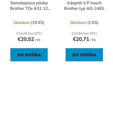
Samolepiaca páska
Adaptér k P-touch
Brother TZe-631 12
Brother typ AD-24ES
mm žltá/čierna
Skladom
(19 KS)
Skladom
(2 KS)
€16,68 bez DPH
€16,84 bez DPH
€20,52
€20,71
/ KS
/ KS
DO KOŠÍKA
DO KOŠÍKA