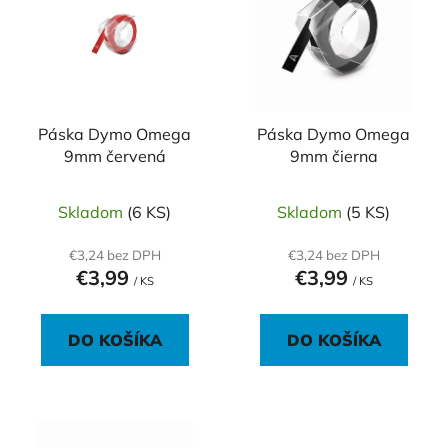
p
r
i
o
s
d
p
u
r
k
o
Páska Dymo Omega
Páska Dymo Omega
t
9mm červená
9mm čierna
d
o
u
v
k
Skladom
(6 KS)
Skladom
(5 KS)
t
€3,24 bez DPH
€3,24 bez DPH
o
€3,99
€3,99
/ KS
/ KS
v
DO KOŠÍKA
DO KOŠÍKA