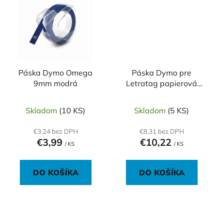
Páska Dymo Omega
Páska Dymo pre
9mm modrá
Letratag papierová
biela 12mm x 4m
Skladom
(10 KS)
Skladom
(5 KS)
€3,24 bez DPH
€8,31 bez DPH
€3,99
€10,22
/ KS
/ KS
DO KOŠÍKA
DO KOŠÍKA