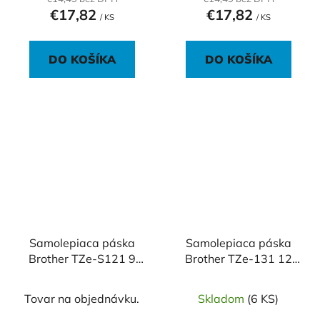
€17,82
€17,82
/ KS
/ KS
DO KOŠÍKA
DO KOŠÍKA
Samolepiaca páska
Samolepiaca páska
Brother TZe-S121 9
Brother TZe-131 12
mm číra/čierna
mm priehľadná/čierna
Tovar na objednávku.
Skladom
(6 KS)