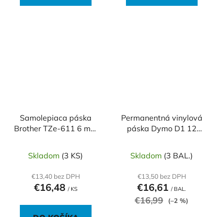
Samolepiaca páska
Permanentná vinylová
Brother TZe-611 6 mm
páska Dymo D1 12
žltá/čierna
mm čierna/biela
Skladom
(3 KS)
Skladom
(3 BAL.)
€13,40 bez DPH
€13,50 bez DPH
€16,48
€16,61
/ KS
/ BAL.
€16,99
(–2 %)