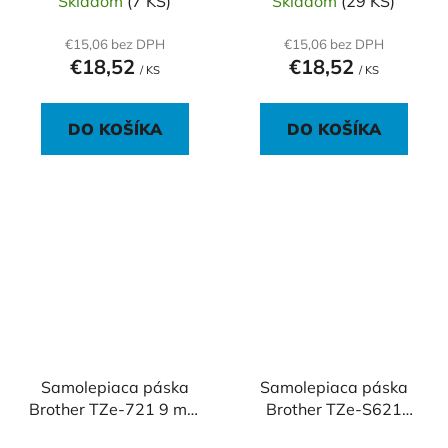
Skladom
(7 KS)
Skladom
(29 KS)
€15,06 bez DPH
€15,06 bez DPH
€18,52
€18,52
/ KS
/ KS
DO KOŠÍKA
DO KOŠÍKA
Samolepiaca páska
Samolepiaca páska
Brother TZe-721 9 mm
Brother TZe-S621
zelená/čierna
páska 9 mm žltá/čierna