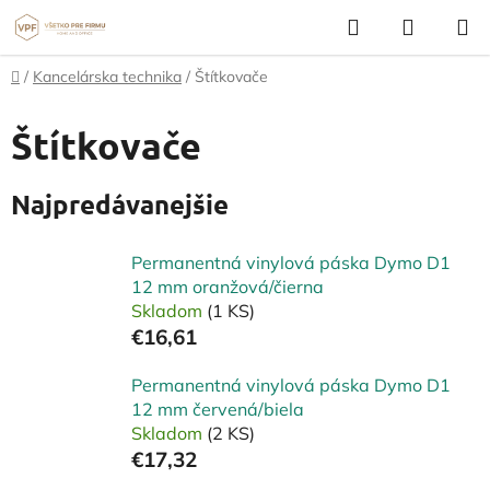
Prejsť
Hľadať
NÁKUP
na
KOŠÍK
obsah
Domov
/
Kancelárska technika
/
Štítkovače
Štítkovače
Najpredávanejšie
Permanentná vinylová páska Dymo D1
12 mm oranžová/čierna
Skladom
(1 KS)
€16,61
Permanentná vinylová páska Dymo D1
12 mm červená/biela
Skladom
(2 KS)
€17,32