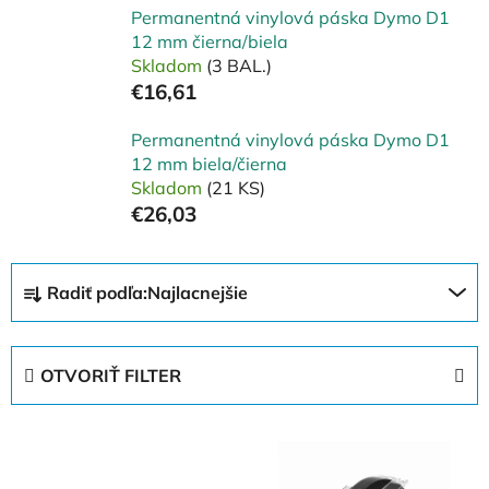
Permanentná vinylová páska Dymo D1
12 mm čierna/biela
Skladom
(3 BAL.)
€16,61
Permanentná vinylová páska Dymo D1
12 mm biela/čierna
Skladom
(21 KS)
€26,03
R
Radiť podľa:
Najlacnejšie
a
d
e
OTVORIŤ FILTER
n
i
V
e
ý
p