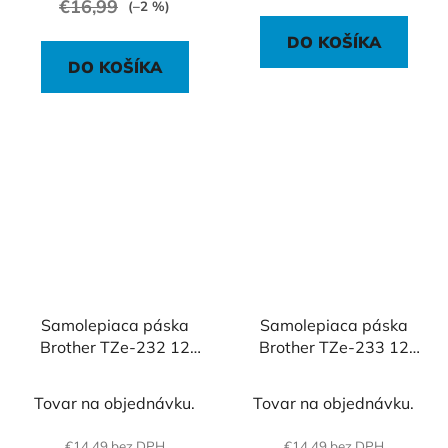
€16,99
(–2 %)
DO KOŠÍKA
DO KOŠÍKA
Samolepiaca páska
Samolepiaca páska
Brother TZe-232 12
Brother TZe-233 12
mm biela/červená
mm biela/modrá
Tovar na objednávku.
Tovar na objednávku.
€14,49 bez DPH
€14,49 bez DPH