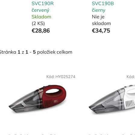
SVC190R
SVC190B
červený
čierny
Skladom
Nie je
(2 KS)
skladom
€28,86
€34,75
Stránka
1
z
1
-
5
položiek celkom
V
ý
Kód:
HY025274
Kód
p
i
s
p
r
o
d