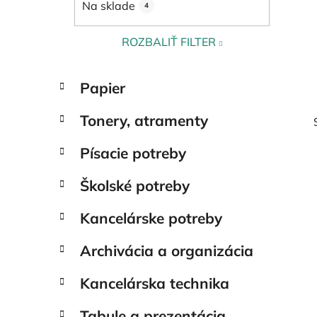
Na sklade
4
l
ROZBALIŤ FILTER
K
Preskočiť
Papier
a
kategórie
t
Tonery, atramenty
e
g
Písacie potreby
ó
r
Školské potreby
i
e
Kancelárske potreby
Archivácia a organizácia
Kancelárska technika
Tabule a prezentácia