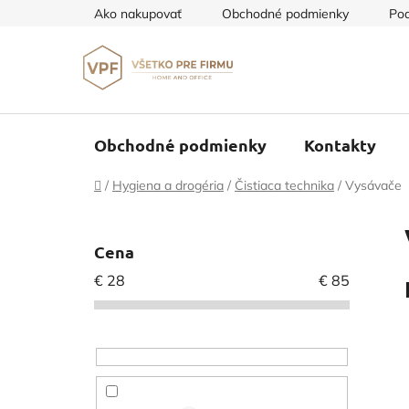
Prejsť
Ako nakupovať
Obchodné podmienky
Pod
na
obsah
Obchodné podmienky
Kontakty
Domov
/
Hygiena a drogéria
/
Čistiaca technika
/
Vysávače
B
o
Cena
č
€
28
€
85
n
ý
p
a
n
e