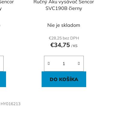
Sencor
Ručný Aku vysávač Sencor
k
y
SVC190B čierny
t
o
)
Nie je skladom
v
€28,25 bez DPH
€34,75
/ KS
DO KOŠÍKA
:
HY016213