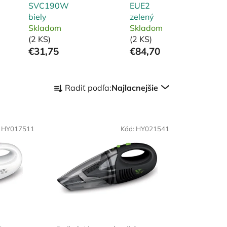
SVC190W
EUE2
biely
zelený
Skladom
Skladom
(2 KS)
(2 KS)
€31,75
€84,70
R
Radiť podľa:
Najlacnejšie
a
d
e
:
HY017511
n
Kód:
HY021541
i
e
p
r
o
d
u