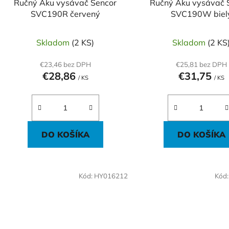
Ručný Aku vysávač Sencor
Ručný Aku vysávač 
u
SVC190R červený
SVC190W biel
k
t
Skladom
(2 KS)
Skladom
(2 KS
o
v
€23,46 bez DPH
€25,81 bez DPH
€28,86
€31,75
/ KS
/ KS
DO KOŠÍKA
DO KOŠÍKA
Kód:
HY016212
Kód