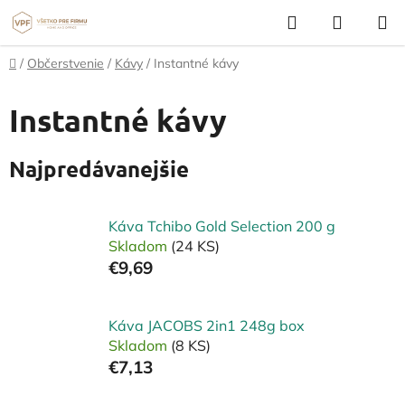
Prejsť
Hľadať
NÁKUP
na
KOŠÍK
obsah
Domov
/
Občerstvenie
/
Kávy
/
Instantné kávy
Instantné kávy
Najpredávanejšie
Káva Tchibo Gold Selection 200 g
Skladom
(24 KS)
€9,69
Káva JACOBS 2in1 248g box
Skladom
(8 KS)
€7,13