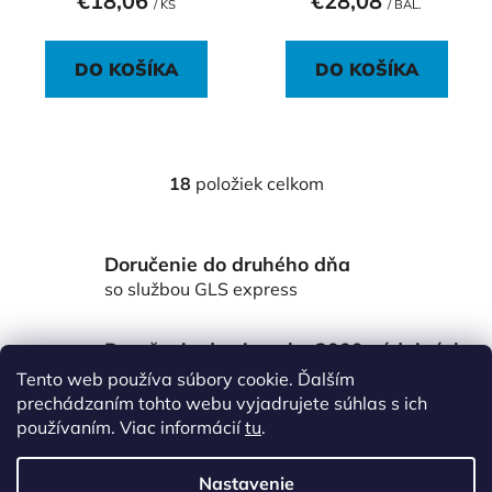
€18,06
€28,08
/ KS
/ BAL.
DO KOŠÍKA
DO KOŠÍKA
18
položiek celkom
O
v
l
Doručenie do druhého dňa
á
d
so službou GLS express
a
c
Doručenie do viac ako 3000 výdajných
i
miest Packeta
Tento web používa súbory cookie. Ďalším
e
po celom Slovensku
prechádzaním tohto webu vyjadrujete súhlas s ich
p
používaním. Viac informácií
tu
.
r
Z
v
á
k
Nastavenie