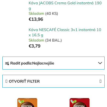
Káva JACOBS Crema Gold instantná 190
g
Skladom
(40 KS)
€13,96
Káva NESCAFÉ Classic 3v1 instantná 10
x 16,5 g
Skladom
(34 BAL.)
€3,79
R
Radiť podľa:
Najlacnejšie
a
d
e
OTVORIŤ FILTER
n
i
V
e
ý
p