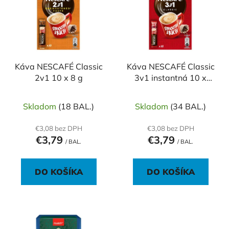
p
r
i
o
s
d
p
u
r
k
o
Káva NESCAFÉ Classic
Káva NESCAFÉ Classic
t
2v1 10 x 8 g
3v1 instantná 10 x
d
o
16,5 g
u
v
k
Skladom
(18 BAL.)
Skladom
(34 BAL.)
t
€3,08 bez DPH
€3,08 bez DPH
o
€3,79
€3,79
/ BAL.
/ BAL.
v
DO KOŠÍKA
DO KOŠÍKA