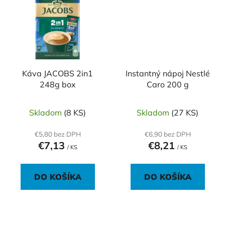
Káva JACOBS 2in1
Instantný nápoj Nestlé
248g box
Caro 200 g
Skladom
(8 KS)
Skladom
(27 KS)
€5,80 bez DPH
€6,90 bez DPH
€7,13
€8,21
/ KS
/ KS
DO KOŠÍKA
DO KOŠÍKA