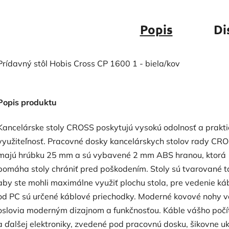
Popis
Di
Prídavný stôl Hobis Cross CP 1600 1 - biela/kov
Popis produktu
Kancelárske stoly CROSS poskytujú vysokú odolnosť a prakti
využiteľnosť. Pracovné dosky kancelárskych stolov rady CR
majú hrúbku 25 mm a sú vybavené 2 mm ABS hranou, ktorá
pomáha stoly chrániť pred poškodením. Stoly sú tvarované t
aby ste mohli maximálne využiť plochu stola, pre vedenie ká
od PC sú určené káblové priechodky. Moderné kovové nohy 
oslovia moderným dizajnom a funkčnosťou. Káble vášho poč
a ďalšej elektroniky, zvedené pod pracovnú dosku, šikovne uk