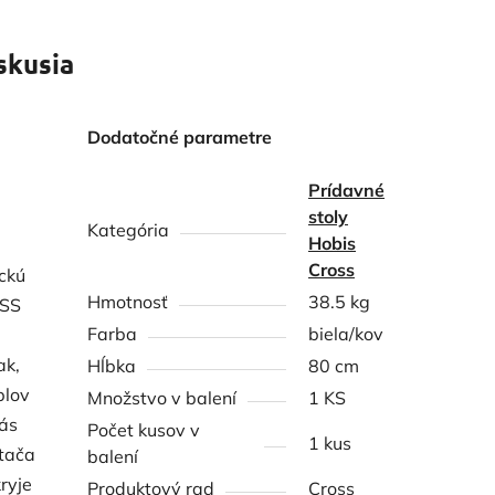
skusia
Dodatočné parametre
Prídavné
stoly
Kategória
Hobis
Cross
ckú
Hmotnosť
38.5 kg
OSS
Farba
biela/kov
ak,
Hĺbka
80 cm
blov
Množstvo v balení
1 KS
vás
Počet kusov v
1 kus
ítača
balení
ryje
Produktový rad
Cross