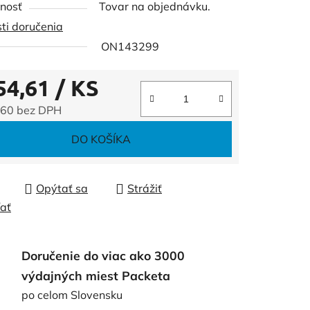
nosť
Tovar na objednávku.
ti doručenia
ON143299
54,61
/ KS
čiek.
,60 bez DPH
tková cena:
DO KOŠÍKA
Opýtať sa
Strážiť
ľať
Doručenie do viac ako 3000
výdajných miest Packeta
po celom Slovensku