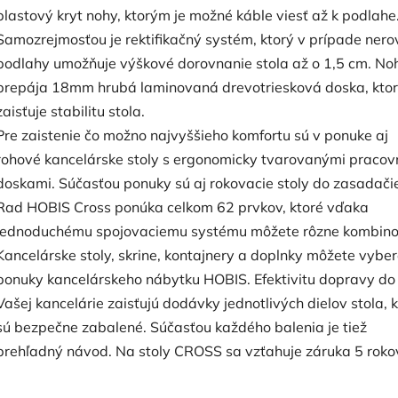
plastový kryt nohy, ktorým je možné káble viesť až k podlahe
Samozrejmosťou je rektifikačný systém, ktorý v prípade nero
podlahy umožňuje výškové dorovnanie stola až o 1,5 cm. No
prepája 18mm hrubá laminovaná drevotriesková doska, kto
zaisťuje stabilitu stola.
Pre zaistenie čo možno najvyššieho komfortu sú v ponuke aj
rohové kancelárske stoly s ergonomicky tvarovanými praco
doskami. Súčasťou ponuky sú aj rokovacie stoly do zasadači
Rad HOBIS Cross ponúka celkom 62 prvkov, ktoré vďaka
jednoduchému spojovaciemu systému môžete rôzne kombino
Kancelárske stoly, skrine, kontajnery a doplnky môžete vyber
ponuky kancelárskeho nábytku HOBIS. Efektivitu dopravy do
Vašej kancelárie zaisťujú dodávky jednotlivých dielov stola, 
sú bezpečne zabalené. Súčasťou každého balenia je tiež
prehľadný návod. Na stoly CROSS sa vzťahuje záruka 5 roko