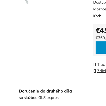
Dostup
je
Možnos
0,0
Kód:
z
5
€4
hviezdi
€369
Jedno
Tlač
Zdie
Doručenie do druhého dňa
so službou GLS express