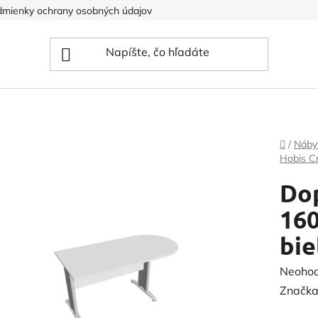
mienky ochrany osobných údajov
Domov
/
Náby
Hobis C
Dop
160
bie
Prieme
Neoho
hodnot
Značka
produk