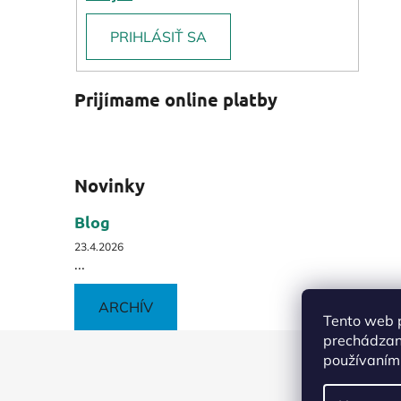
PRIHLÁSIŤ SA
Prijímame online platby
Novinky
Blog
23.4.2026
...
ARCHÍV
Tento web p
prechádzaní
Z
používaním.
á