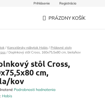
Prihlásenie
Registrácia
PRÁZDNY KOŠÍK
NÁKUPNÝ
KOŠÍK
tok
/
Kancelársky nábytok Hobis
/
Prídavné stoly
ross
/
Doplnkový stôl Cross, 160x75,5x80 cm, biela/kov
lnkový stôl Cross,
x75,5x80 cm,
la/kov
rné
dnotené
Podrobnosti hodnotenia
enie
:
Hobis
tu