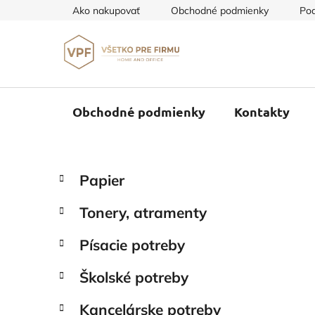
Prejsť
Ako nakupovať
Obchodné podmienky
Pod
na
obsah
Obchodné podmienky
Kontakty
B
K
Preskočiť
Papier
a
o
kategórie
t
č
Tonery, atramenty
e
n
g
ý
Písacie potreby
ó
p
r
Školské potreby
i
a
e
n
Kancelárske potreby