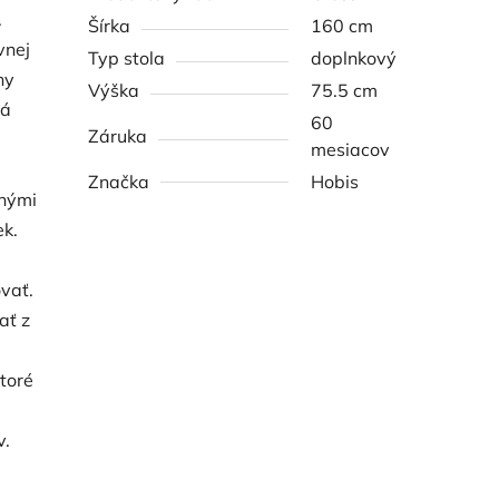
.
Šírka
160 cm
vnej
Typ stola
doplnkový
hy
Výška
75.5 cm
rá
60
Záruka
mesiacov
Značka
Hobis
vnými
ek.
vať.
ať z
ktoré
v.