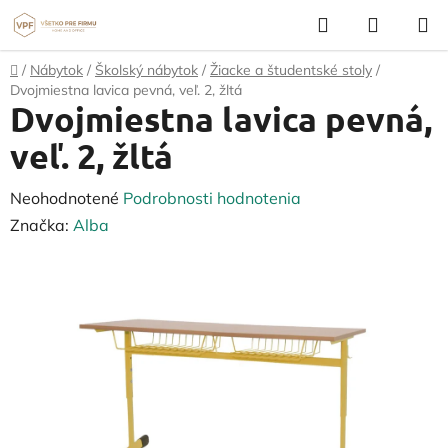
Prejsť
Hľadať
NÁKUP
na
KOŠÍK
obsah
Domov
/
Nábytok
/
Školský nábytok
/
Žiacke a študentské stoly
/
Dvojmiestna lavica pevná, veľ. 2, žltá
Dvojmiestna lavica pevná,
veľ. 2, žltá
Priemerné
Neohodnotené
Podrobnosti hodnotenia
hodnotenie
Značka:
Alba
produktu
je
0,0
z
5
hviezdičiek.