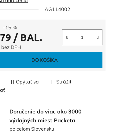
ti doručenia
AG114002
čiek.
–15 %
,79
/ BAL.
 bez DPH
tková cena:
DO KOŠÍKA
Opýtať sa
Strážiť
ľať
Doručenie do viac ako 3000
výdajných miest Packeta
po celom Slovensku