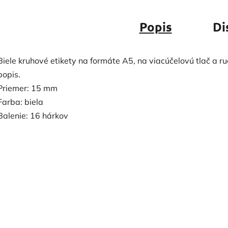
Popis
Di
Biele kruhové etikety na formáte A5, na viacúčelovú tlač a r
popis.
Priemer: 15 mm
Farba: biela
Balenie: 16 hárkov