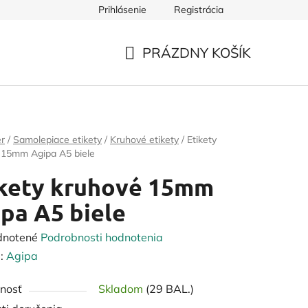
Prihlásenie
Registrácia
PRÁZDNY KOŠÍK
NÁKUPNÝ
KOŠÍK
er
/
Samolepiace etikety
/
Kruhové etikety
/
Etikety
 15mm Agipa A5 biele
ikety kruhové 15mm
pa A5 biele
rné
dnotené
Podrobnosti hodnotenia
enie
:
Agipa
tu
nosť
Skladom
(29 BAL.)