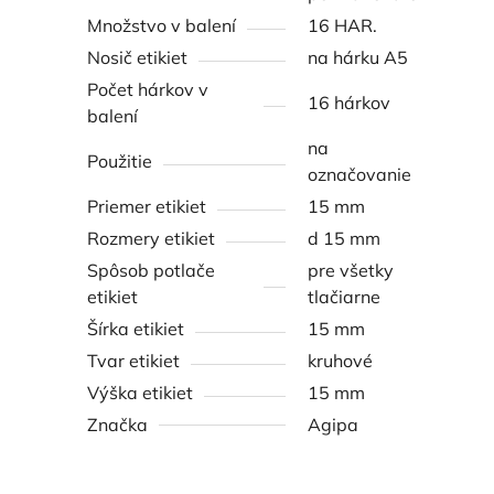
Množstvo v balení
16 HAR.
Nosič etikiet
na hárku A5
Počet hárkov v
16 hárkov
balení
na
Použitie
označovanie
Priemer etikiet
15 mm
Rozmery etikiet
d 15 mm
Spôsob potlače
pre všetky
etikiet
tlačiarne
Šírka etikiet
15 mm
Tvar etikiet
kruhové
Výška etikiet
15 mm
Značka
Agipa