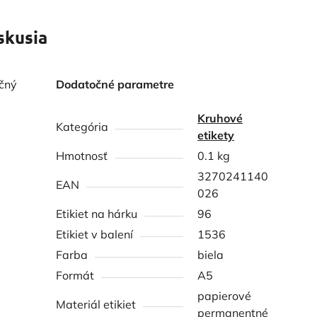
skusia
učný
Dodatočné parametre
Kruhové
Kategória
etikety
Hmotnosť
0.1 kg
3270241140
EAN
026
Etikiet na hárku
96
Etikiet v balení
1536
Farba
biela
Formát
A5
papierové
Materiál etikiet
permanentné