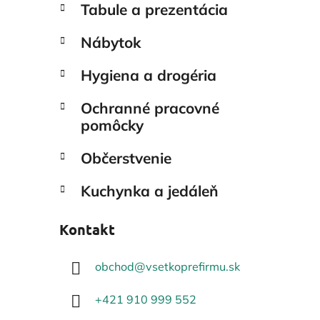
Tabule a prezentácia
Nábytok
Hygiena a drogéria
Ochranné pracovné
pomôcky
Občerstvenie
Kuchynka a jedáleň
Kontakt
obchod
@
vsetkoprefirmu.sk
+421 910 999 552