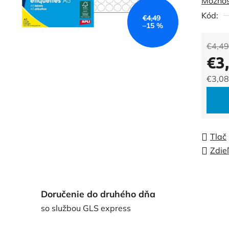
Možnos
0,0
Kód:
z
€4,49
–15 %
5
hviezdi
€4,49
€3
€3,08
Jedno
Tlač
Zdie
Doručenie do druhého dňa
so službou GLS express