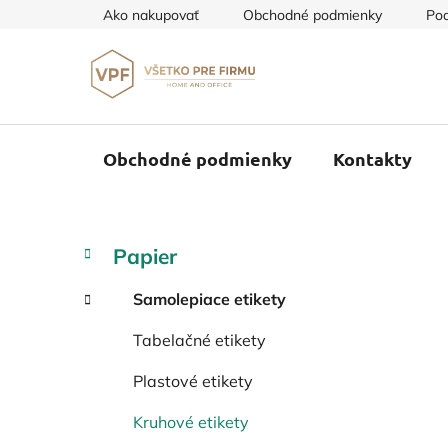
Prejsť
Ako nakupovať
Obchodné podmienky
Pod
na
obsah
Obchodné podmienky
Kontakty
B
K
Preskočiť
Papier
a
o
kategórie
t
č
Samolepiace etikety
e
n
g
Tabelačné etikety
ý
ó
p
r
Plastové etikety
i
a
e
n
Kruhové etikety