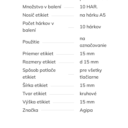
Množstvo v balení
10 HAR.
Nosič etikiet
na hárku A5
Počet hárkov v
10 hárkov
balení
na
Použitie
označovanie
Priemer etikiet
15 mm
Rozmery etikiet
d 15 mm
Spôsob potlače
pre všetky
etikiet
tlačiarne
Šírka etikiet
15 mm
Tvar etikiet
kruhové
Výška etikiet
15 mm
Značka
Agipa