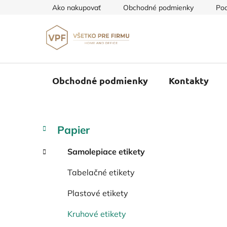
Prejsť
Ako nakupovať
Obchodné podmienky
Pod
na
obsah
Obchodné podmienky
Kontakty
B
K
Preskočiť
Papier
a
o
kategórie
t
č
Samolepiace etikety
e
n
g
Tabelačné etikety
ý
ó
p
r
Plastové etikety
i
a
e
n
Kruhové etikety