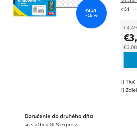
Možnos
0,0
Kód:
z
€4,49
–15 %
5
hviezdi
€4,49
€3
€3,08
Jedno
Tlač
Zdie
Doručenie do druhého dňa
so službou GLS express