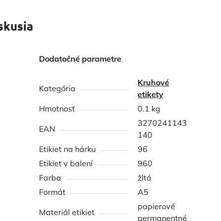
skusia
Dodatočné parametre
Kruhové
Kategória
etikety
Hmotnosť
0.1 kg
3270241143
EAN
140
Etikiet na hárku
96
Etikiet v balení
960
Farba
žltá
Formát
A5
papierové
Materiál etikiet
permanentné