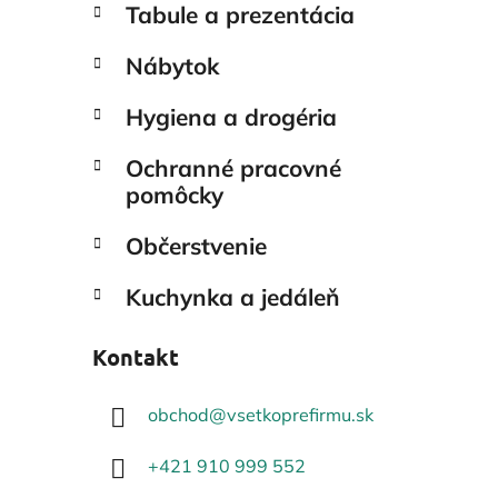
Tabule a prezentácia
Nábytok
Hygiena a drogéria
Ochranné pracovné
pomôcky
Občerstvenie
Kuchynka a jedáleň
Kontakt
obchod
@
vsetkoprefirmu.sk
+421 910 999 552