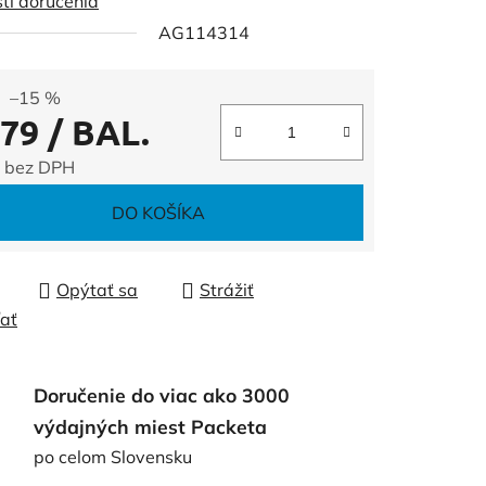
ti doručenia
AG114314
čiek.
–15 %
,79
/ BAL.
 bez DPH
tková cena:
DO KOŠÍKA
Opýtať sa
Strážiť
ľať
Doručenie do viac ako 3000
výdajných miest Packeta
po celom Slovensku