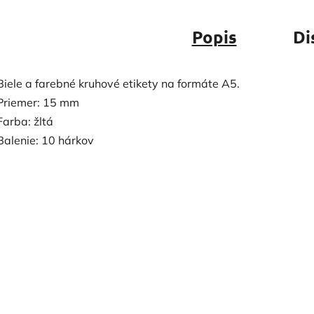
Popis
Di
Biele a farebné kruhové etikety na formáte A5.
Priemer: 15 mm
Farba: žltá
Balenie: 10 hárkov