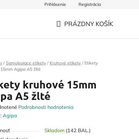
Prihlásenie
Registrácia
PRÁZDNY KOŠÍK
NÁKUPNÝ
KOŠÍK
er
/
Samolepiace etikety
/
Kruhové etikety
/
Etikety
 15mm Agipa A5 žlté
ikety kruhové 15mm
pa A5 žlté
rné
dnotené
Podrobnosti hodnotenia
enie
:
Agipa
tu
nosť
Skladom
(142 BAL.)