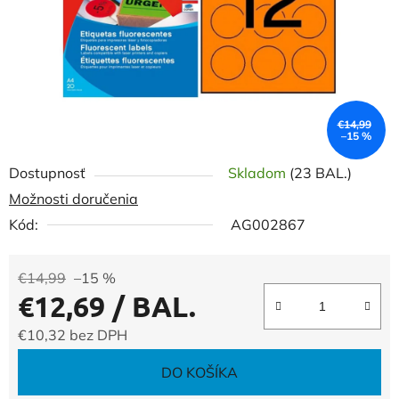
€14,99
–15 %
Dostupnosť
Skladom
(23 BAL.)
Možnosti doručenia
Kód:
AG002867
€14,99
–15 %
€12,69
/ BAL.
€10,32 bez DPH
Jednotková cena:
DO KOŠÍKA