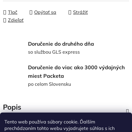
Tlač
Opýtať sa
Strážiť
Zdieľať
Doručenie do druhého dňa
so službou GLS express
Doručenie do viac ako 3000 výdajných
miest Packeta
po celom Slovensku
Popis
Tento web používa súbory cookie. Ďalším
Diskusia
prechádzaním tohto webu vyjadrujete súhlas s ich