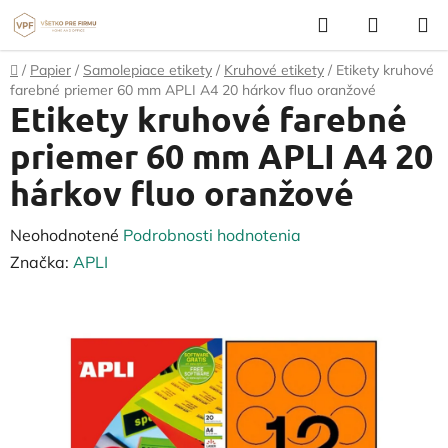
Prejsť
Hľadať
NÁKUP
na
KOŠÍK
obsah
Domov
/
Papier
/
Samolepiace etikety
/
Kruhové etikety
/
Etikety kruhové
farebné priemer 60 mm APLI A4 20 hárkov fluo oranžové
Etikety kruhové farebné
priemer 60 mm APLI A4 20
hárkov fluo oranžové
Priemerné
Neohodnotené
Podrobnosti hodnotenia
hodnotenie
Značka:
APLI
produktu
je
0,0
z
5
hviezdičiek.