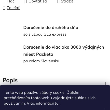
Tlač
Opýtať sa
Strážiť
Zdieľať
Doručenie do druhého dňa
so službou GLS express
Doručenie do viac ako 3000 výdajných
miest Packeta
po celom Slovensku
Popis
Tento web používa súbory cookie. Ďalším
Diskusia
prechádzaním tohto webu vyjadrujete súhlas s ich
používaním. Viac informácií
tu
.
Z