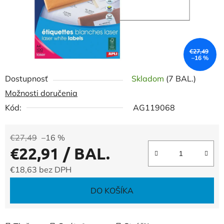
€27,49
–16 %
Dostupnosť
Skladom
(7 BAL.)
Možnosti doručenia
Kód:
AG119068
€27,49
–16 %
€22,91
/ BAL.
€18,63 bez DPH
Jednotková cena:
DO KOŠÍKA