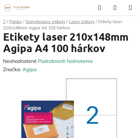
Prejsť
Hľadať
NÁKUP
na
KOŠÍK
obsah
Domov
/
Papier
/
Samolepiace etikety
/
Laser etikety
/
Etikety laser
210x148mm Agipa A4 100 hárkov
Etikety laser 210x148mm
Agipa A4 100 hárkov
Priemerné
Neohodnotené
Podrobnosti hodnotenia
hodnotenie
Značka:
Agipa
produktu
je
0,0
z
5
hviezdičiek.