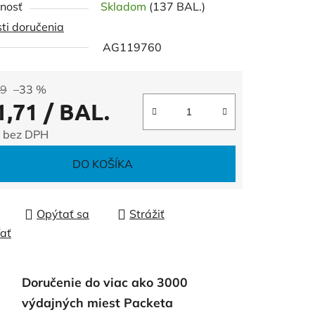
nosť
Skladom
(137 BAL.)
ti doručenia
AG119760
čiek.
49
–33 %
1,71
/ BAL.
 bez DPH
tková cena:
DO KOŠÍKA
Opýtať sa
Strážiť
ľať
Doručenie do viac ako 3000
výdajných miest Packeta