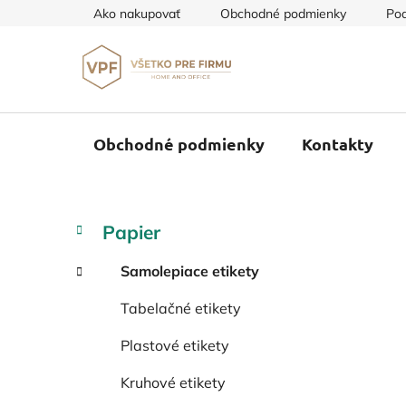
Prejsť
Ako nakupovať
Obchodné podmienky
Pod
na
obsah
Obchodné podmienky
Kontakty
B
K
Preskočiť
Papier
a
o
kategórie
t
č
Samolepiace etikety
e
n
g
Tabelačné etikety
ý
ó
p
r
Plastové etikety
i
a
e
n
Kruhové etikety