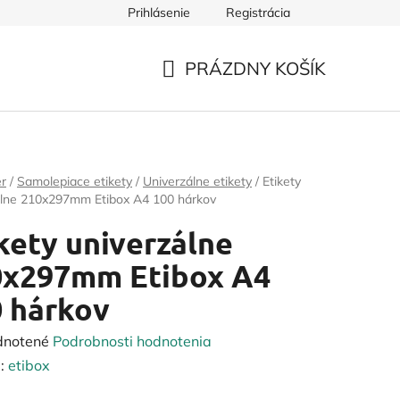
Prihlásenie
Registrácia
PRÁZDNY KOŠÍK
NÁKUPNÝ
KOŠÍK
er
/
Samolepiace etikety
/
Univerzálne etikety
/
Etikety
álne 210x297mm Etibox A4 100 hárkov
kety univerzálne
0x297mm Etibox A4
 hárkov
rné
dnotené
Podrobnosti hodnotenia
enie
:
etibox
tu