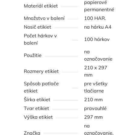
papierové
Materiál etikiet
permanentné
Množstvo v balení
100 HAR.
Nosič etikiet
na hárku A4
Počet hárkov v
100 hárkov
balení
na
Použitie
označovanie
210 x 297
Rozmery etikiet
mm
Spôsob potlače
pre všetky
etikiet
tlačiarne
Šírka etikiet
210 mm
Tvar etikiet
pravouhlé
Výška etikiet
297 mm
na
Značka
označovanie,