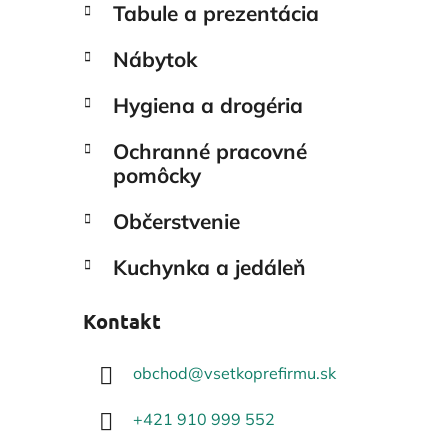
Tabule a prezentácia
Nábytok
Hygiena a drogéria
Ochranné pracovné
pomôcky
Občerstvenie
Kuchynka a jedáleň
Kontakt
obchod
@
vsetkoprefirmu.sk
+421 910 999 552