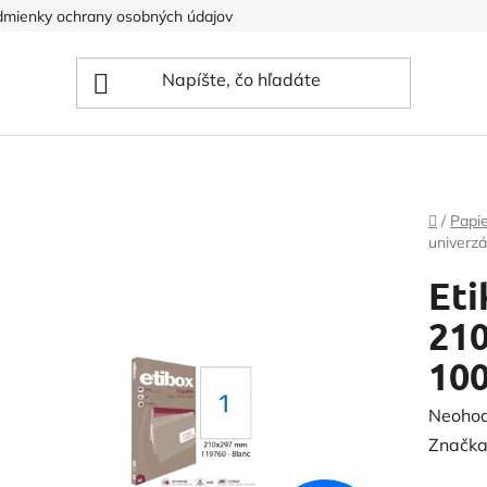
mienky ochrany osobných údajov
Domov
/
Papi
univerz
Eti
21
100
Prieme
Neoho
hodnot
Značka
produk