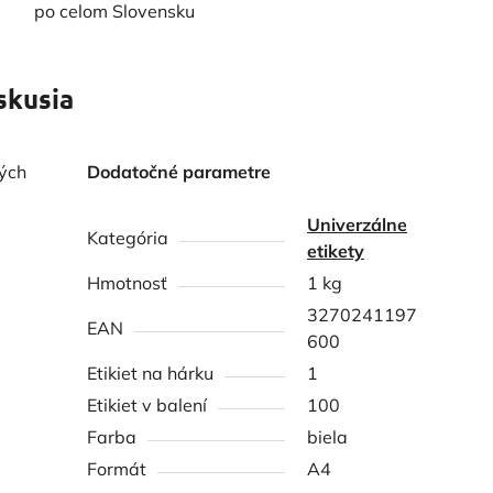
po celom Slovensku
skusia
ých
Dodatočné parametre
Univerzálne
Kategória
etikety
Hmotnosť
1 kg
3270241197
EAN
600
Etikiet na hárku
1
Etikiet v balení
100
Farba
biela
Formát
A4