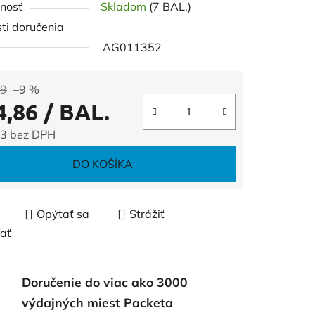
nosť
Skladom
(7 BAL.)
ti doručenia
AG011352
čiek.
99
–9 %
4,86
/ BAL.
3 bez DPH
tková cena:
DO KOŠÍKA
Opýtať sa
Strážiť
ľať
Doručenie do viac ako 3000
výdajných miest Packeta