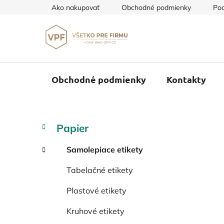
Prejsť
Ako nakupovať
Obchodné podmienky
Pod
na
obsah
Obchodné podmienky
Kontakty
B
K
Preskočiť
Papier
a
o
kategórie
t
č
Samolepiace etikety
e
n
g
Tabelačné etikety
ý
ó
p
r
Plastové etikety
i
a
e
n
Kruhové etikety