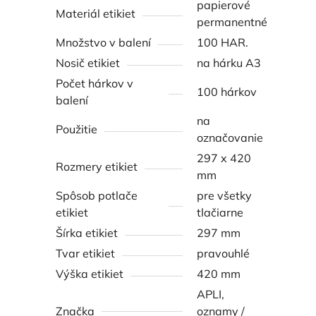
papierové
Materiál etikiet
permanentné
Množstvo v balení
100 HAR.
Nosič etikiet
na hárku A3
Počet hárkov v
100 hárkov
balení
na
Použitie
označovanie
297 x 420
Rozmery etikiet
mm
Spôsob potlače
pre všetky
etikiet
tlačiarne
Šírka etikiet
297 mm
Tvar etikiet
pravouhlé
Výška etikiet
420 mm
APLI,
Značka
oznamy /