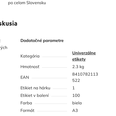
po celom Slovensku
skusia
z
Dodatočné parametre
vých
Univerzálne
Kategória
etikety
Hmotnosť
2.3 kg
8410782113
EAN
522
Etikiet na hárku
1
Etikiet v balení
100
Farba
biela
Formát
A3