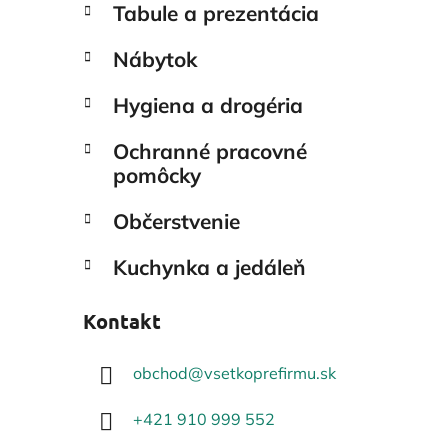
Tabule a prezentácia
Nábytok
Hygiena a drogéria
Ochranné pracovné
pomôcky
Občerstvenie
Kuchynka a jedáleň
Kontakt
obchod
@
vsetkoprefirmu.sk
+421 910 999 552