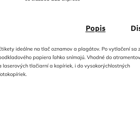
Popis
Di
Etikety ideálne na tlač oznamov a plagátov. Po vytlačení sa 
podkladového papiera ľahko snímajú. Vhodné do atramento
a laserových tlačiarní a kopíriek, i do vysokorýchlostných
fotokopíriek.