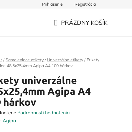
Prihlásenie
Registrácia
PRÁZDNY KOŠÍK
NÁKUPNÝ
KOŠÍK
er
/
Samolepiace etikety
/
Univerzálne etikety
/
Etikety
álne 48,5x25,4mm Agipa A4 100 hárkov
kety univerzálne
,5x25,4mm Agipa A4
 hárkov
rné
dnotené
Podrobnosti hodnotenia
enie
:
Agipa
tu