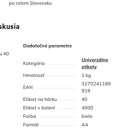
po celom Slovensku
skusia
Dodatočné parametre
ku 40
Univerzálne
Kategória
etikety
Hmotnosť
1 kg
3270241189
EAN
919
Etikiet na hárku
40
Etikiet v balení
4000
Farba
biela
Formát
A4