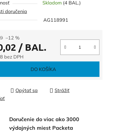
nosť
Skladom
(4 BAL.)
ti doručenia
AG118991
čiek.
99
–12 %
0,02
/ BAL.
8 bez DPH
tková cena:
DO KOŠÍKA
Opýtať sa
Strážiť
ľať
Doručenie do viac ako 3000
výdajných miest Packeta