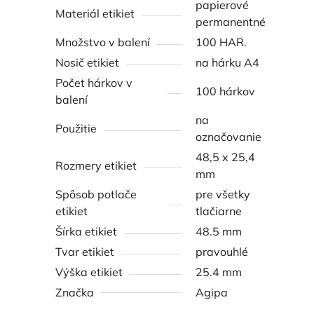
papierové
Materiál etikiet
permanentné
Množstvo v balení
100 HAR.
Nosič etikiet
na hárku A4
Počet hárkov v
100 hárkov
balení
na
Použitie
označovanie
48,5 x 25,4
Rozmery etikiet
mm
Spôsob potlače
pre všetky
etikiet
tlačiarne
Šírka etikiet
48.5 mm
Tvar etikiet
pravouhlé
Výška etikiet
25.4 mm
Značka
Agipa