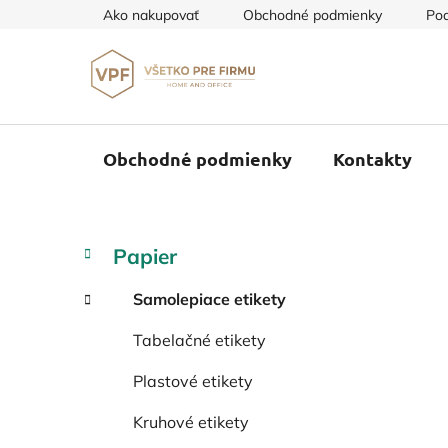
Prejsť
Ako nakupovať
Obchodné podmienky
Pod
na
obsah
Obchodné podmienky
Kontakty
B
K
Preskočiť
Papier
a
o
kategórie
t
č
Samolepiace etikety
e
n
g
Tabelačné etikety
ý
ó
p
r
Plastové etikety
i
a
e
n
Kruhové etikety