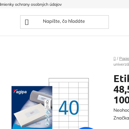
mienky ochrany osobných údajov
Domov
/
Papi
univerz
Eti
48
100
Prieme
Neoho
hodnot
Značka
produk