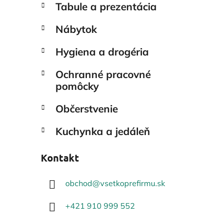
Tabule a prezentácia
Nábytok
Hygiena a drogéria
Ochranné pracovné
pomôcky
Občerstvenie
Kuchynka a jedáleň
Kontakt
obchod
@
vsetkoprefirmu.sk
+421 910 999 552