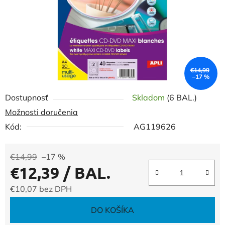
€14,99
–17 %
Dostupnosť
Skladom
(6 BAL.)
Možnosti doručenia
Kód:
AG119626
€14,99
–17 %
€12,39
/ BAL.
€10,07 bez DPH
Jednotková cena:
DO KOŠÍKA