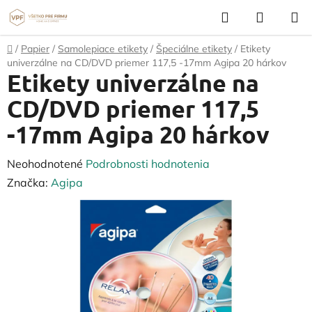
Prejsť
Hľadať
NÁKUP
na
KOŠÍK
obsah
Domov
/
Papier
/
Samolepiace etikety
/
Špeciálne etikety
/
Etikety
univerzálne na CD/DVD priemer 117,5 -17mm Agipa 20 hárkov
Etikety univerzálne na
CD/DVD priemer 117,5
-17mm Agipa 20 hárkov
Priemerné
Neohodnotené
Podrobnosti hodnotenia
hodnotenie
Značka:
Agipa
produktu
je
0,0
z
5
hviezdičiek.