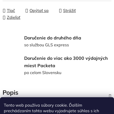
Tlač
Opýtať sa
Strážiť
Zdieľať
Doručenie do druhého dňa
so službou GLS express
Doručenie do viac ako 3000 výdajných
miest Packeta
po celom Slovensku
Popis
Tento web používa súbory cookie. Ďalším
Diskusia
prechádzaním tohto webu vyjadrujete súhlas s ich