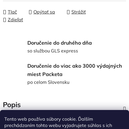
Tlač
Opýtať sa
Strážiť
Zdieľať
Doručenie do druhého dňa
so službou GLS express
Doručenie do viac ako 3000 výdajných
miest Packeta
po celom Slovensku
Popis
Tento web používa súbory cookie. Ďalším
Diskusia
prechádzaním tohto webu vyjadrujete súhlas s ich