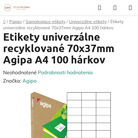
Prejsť
Hľadať
NÁKUP
na
KOŠÍK
obsah
Domov
/
Papier
/
Samolepiace etikety
/
Univerzálne etikety
/
Etikety
univerzálne recyklované 70x37mm Agipa A4 100 hárkov
Etikety univerzálne
recyklované 70x37mm
Agipa A4 100 hárkov
Priemerné
Neohodnotené
Podrobnosti hodnotenia
hodnotenie
Značka:
Agipa
produktu
je
0,0
z
5
hviezdičiek.