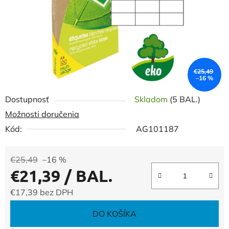
€25,49
–16 %
Dostupnosť
Skladom
(5 BAL.)
Možnosti doručenia
Kód:
AG101187
€25,49
–16 %
€21,39
/ BAL.
€17,39 bez DPH
Jednotková cena:
DO KOŠÍKA