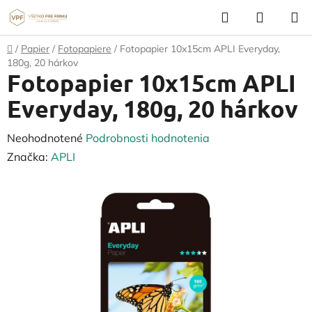
Prejsť
Hľadať
NÁKUP
na
KOŠÍK
obsah
Domov
/
Papier
/
Fotopapiere
/
Fotopapier 10x15cm APLI Everyday,
180g, 20 hárkov
Fotopapier 10x15cm APLI
Everyday, 180g, 20 hárkov
Priemerné
Neohodnotené
Podrobnosti hodnotenia
hodnotenie
Značka:
APLI
produktu
je
0,0
z
5
hviezdičiek.