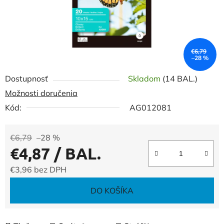
€6,79
–28 %
Dostupnosť
Skladom
(14 BAL.)
Možnosti doručenia
Kód:
AG012081
€6,79
–28 %
€4,87
/ BAL.
€3,96 bez DPH
Jednotková cena:
DO KOŠÍKA