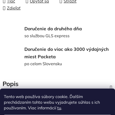
Tlač
Opýtať sa
Strážiť
Zdieľať
Doručenie do druhého dňa
so službou GLS express
Doručenie do viac ako 3000 výdajných
miest Packeta
po celom Slovensku
Popis
Tento web používa súbory cookie. Ďalším
Diskusia
prechádzaním tohto webu vyjadrujete súhlas s ich
používaním. Viac informácií
tu
.
Z