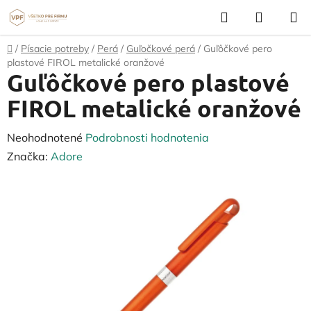
Prejsť
Hľadať
NÁKUP
na
KOŠÍK
obsah
Domov
/
Písacie potreby
/
Perá
/
Guľočkové perá
/
Guľôčkové pero
plastové FIROL metalické oranžové
Guľôčkové pero plastové
FIROL metalické oranžové
Priemerné
Neohodnotené
Podrobnosti hodnotenia
hodnotenie
Značka:
Adore
produktu
je
0,0
z
5
hviezdičiek.