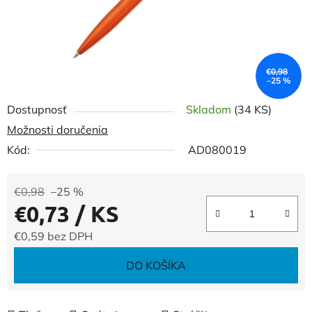
€0,98
–25 %
Dostupnosť
Skladom
(34 KS)
Možnosti doručenia
Kód:
AD080019
€0,98
–25 %
€0,73
/ KS
€0,59 bez DPH
Jednotková cena:
DO KOŠÍKA