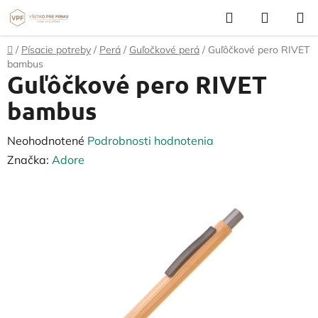
Prejsť
Hľadať
NÁKUP
na
KOŠÍK
obsah
Domov
/
Písacie potreby
/
Perá
/
Guľočkové perá
/
Guľôčkové pero RIVET
bambus
Guľôčkové pero RIVET
bambus
Priemerné
Neohodnotené
Podrobnosti hodnotenia
hodnotenie
Značka:
Adore
produktu
je
0,0
z
5
hviezdičiek.