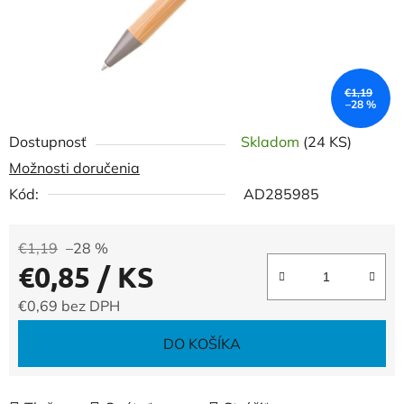
€1,19
–28 %
Dostupnosť
Skladom
(24 KS)
Možnosti doručenia
Kód:
AD285985
€1,19
–28 %
€0,85
/ KS
€0,69 bez DPH
Jednotková cena:
DO KOŠÍKA