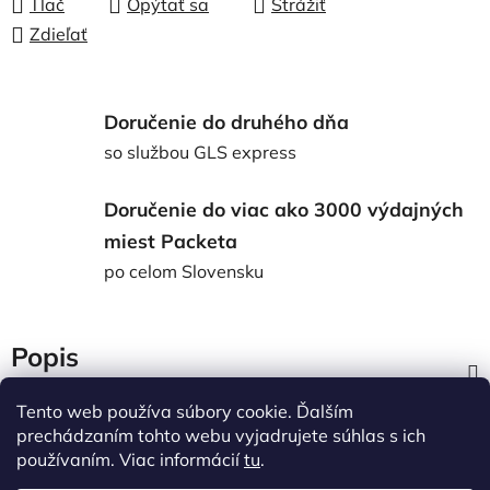
Tlač
Opýtať sa
Strážiť
Zdieľať
Doručenie do druhého dňa
so službou GLS express
Doručenie do viac ako 3000 výdajných
miest Packeta
po celom Slovensku
Popis
Tento web používa súbory cookie. Ďalším
Diskusia
prechádzaním tohto webu vyjadrujete súhlas s ich
používaním. Viac informácií
tu
.
Z