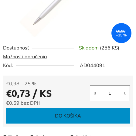
€0,98
–25 %
Dostupnosť
Skladom
(256 KS)
Možnosti doručenia
Kód:
AD044091
€0,98
–25 %
€0,73
/ KS
€0,59 bez DPH
Jednotková cena:
DO KOŠÍKA