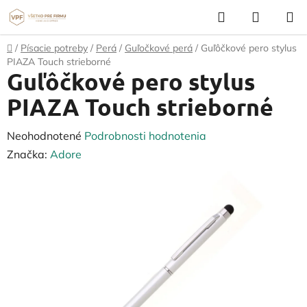
Prejsť
Hľadať
NÁKUP
na
KOŠÍK
obsah
Domov
/
Písacie potreby
/
Perá
/
Guľočkové perá
/
Guľôčkové pero stylus
PIAZA Touch strieborné
Guľôčkové pero stylus
PIAZA Touch strieborné
Priemerné
Neohodnotené
Podrobnosti hodnotenia
hodnotenie
Značka:
Adore
produktu
je
0,0
z
5
hviezdičiek.