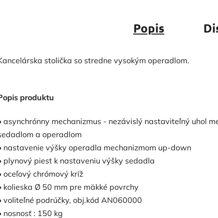
Popis
Di
Kancelárska stolička so stredne vysokým operadlom.
Popis produktu
• asynchrónny mechanizmus - nezávislý nastaviteľný uhol m
sedadlom a operadlom
• nastavenie výšky operadla mechanizmom up-down
• plynový piest k nastaveniu výšky sedadla
• oceľový chrómový kríž
• kolieska Ø 50 mm pre mäkké povrchy
• voliteľné podrúčky, obj.kód AN060000
• nosnosť : 150 kg