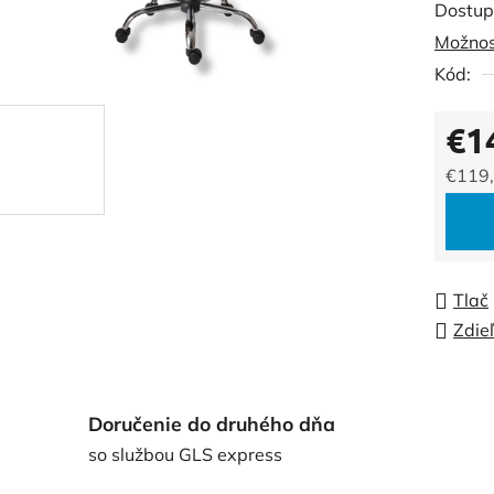
Dostup
je
Možnos
0,0
Kód:
z
5
€1
hviezdi
€119
Jedno
Tlač
Zdie
Doručenie do druhého dňa
so službou GLS express