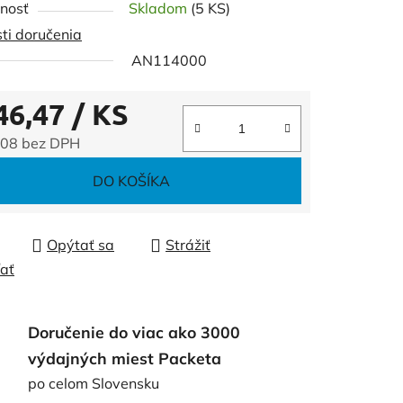
nosť
Skladom
(5 KS)
ti doručenia
AN114000
46,47
/ KS
čiek.
,08 bez DPH
tková cena:
DO KOŠÍKA
Opýtať sa
Strážiť
ľať
Doručenie do viac ako 3000
výdajných miest Packeta
po celom Slovensku