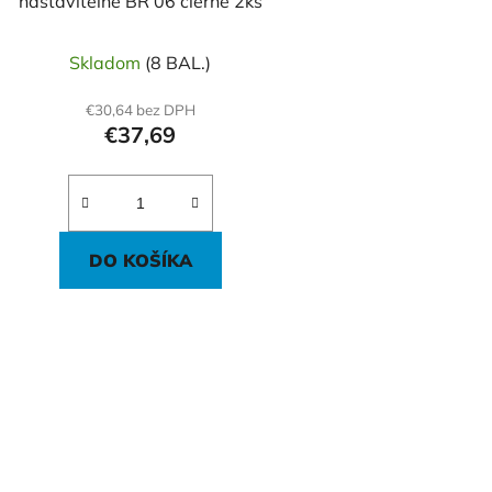
nastaviteľné BR 06 čierne 2ks
Skladom
(8 BAL.)
€30,64 bez DPH
€37,69
DO KOŠÍKA