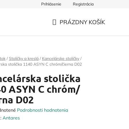
Prihlásenie
Registrácia
PRÁZDNY KOŠÍK
NÁKUPNÝ
KOŠÍK
tok
/
Stoličky a kreslá
/
Kancelárske stoličky
/
rska stolička 1140 ASYN C chróm/čierna D02
celárska stolička
40 ASYN C chróm/
rna D02
rné
dnotené
Podrobnosti hodnotenia
enie
:
Antares
tu