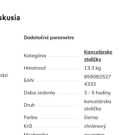
skusia
Dodatočné parametre
Kancelárske
Kategória
stoličky
Hmotnosť
13.3 kg
edzi
859082527
EAN
4332
Doba sedenia
3 - 5 hodiny
kancelárska
Druh
stolička
Farba
čierna
Kríž
chrómový
Mechanika
asynchro