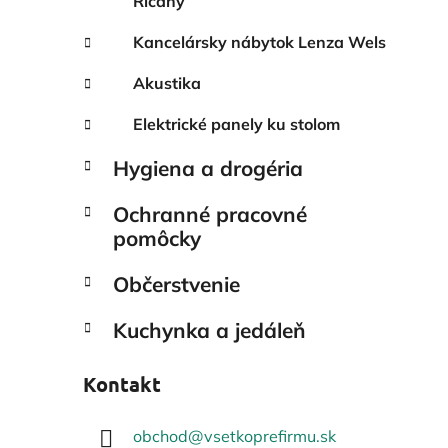
Říčany
Kancelársky nábytok Lenza Wels
Akustika
Elektrické panely ku stolom
Hygiena a drogéria
Ochranné pracovné
pomôcky
Občerstvenie
Kuchynka a jedáleň
Kontakt
obchod
@
vsetkoprefirmu.sk