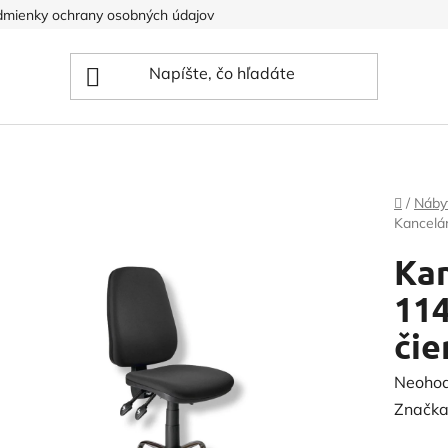
mienky ochrany osobných údajov
Domov
/
Náby
Kancelá
Kan
11
čie
Prieme
Neoho
hodnot
Značka
produk