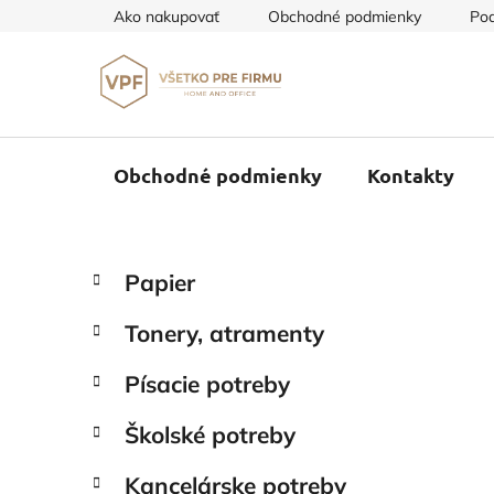
Prejsť
Ako nakupovať
Obchodné podmienky
Pod
na
obsah
Obchodné podmienky
Kontakty
B
K
Preskočiť
Papier
a
o
kategórie
t
č
Tonery, atramenty
e
n
g
ý
Písacie potreby
ó
p
r
Školské potreby
i
a
e
n
Kancelárske potreby