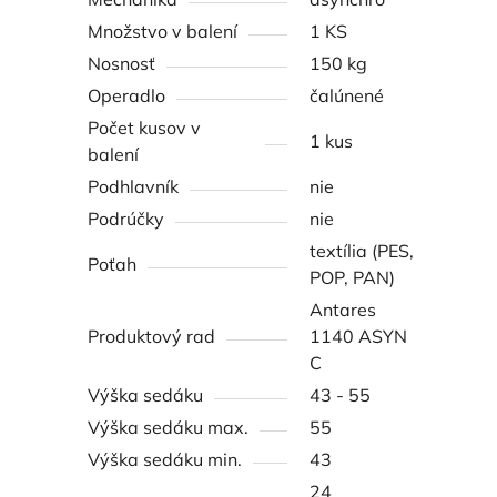
Množstvo v balení
1 KS
Nosnosť
150 kg
Operadlo
čalúnené
Počet kusov v
1 kus
balení
Podhlavník
nie
Podrúčky
nie
textília (PES,
Poťah
POP, PAN)
Antares
Produktový rad
1140 ASYN
C
Výška sedáku
43 - 55
Výška sedáku max.
55
Výška sedáku min.
43
24