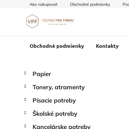
Prejsť
Ako nakupovať
Obchodné podmienky
Pod
na
obsah
Obchodné podmienky
Kontakty
B
K
Preskočiť
Papier
a
o
kategórie
t
č
Tonery, atramenty
e
n
g
ý
Písacie potreby
ó
p
r
Školské potreby
i
a
e
n
Kancelárske potreby