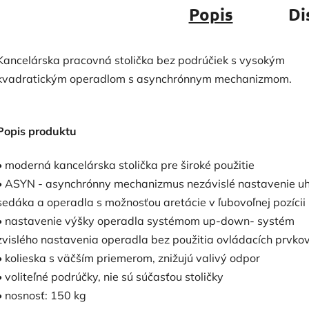
Popis
Di
Kancelárska pracovná stolička bez podrúčiek s vysokým
kvadratickým operadlom s asynchrónnym mechanizmom.
Popis produktu
• moderná kancelárska stolička pre široké použitie
• ASYN - asynchrónny mechanizmus nezávislé nastavenie uh
sedáka a operadla s možnosťou aretácie v ľubovoľnej pozícii
• nastavenie výšky operadla systémom up-down- systém
zvislého nastavenia operadla bez použitia ovládacích prvko
• kolieska s väčším priemerom, znižujú valivý odpor
• voliteľné podrúčky, nie sú súčasťou stoličky
• nosnosť: 150 kg