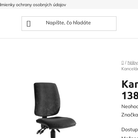
mienky ochrany osobných údajov
Domov
/
Náby
Kancelár
Kan
138
Prieme
Neoho
hodnot
Značka
produk
Dostup
je