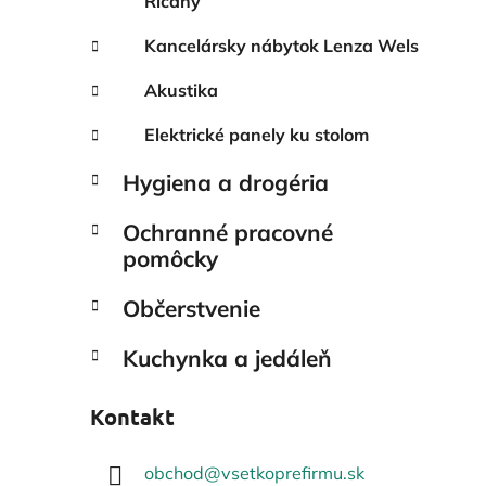
Říčany
Kancelársky nábytok Lenza Wels
Akustika
Elektrické panely ku stolom
Hygiena a drogéria
Ochranné pracovné
pomôcky
Občerstvenie
Kuchynka a jedáleň
Kontakt
obchod
@
vsetkoprefirmu.sk