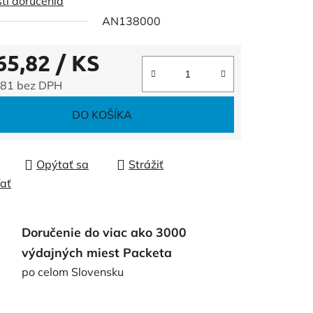
ti doručenia
AN138000
65,82
/ KS
čiek.
,81 bez DPH
tková cena:
DO KOŠÍKA
Opýtať sa
Strážiť
ľať
Doručenie do viac ako 3000
výdajných miest Packeta
po celom Slovensku