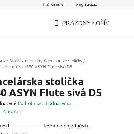
Prihlásenie
Registrácia
PRÁZDNY KOŠÍK
NÁKUPNÝ
KOŠÍK
tok
/
Stoličky a kreslá
/
Kancelárske stoličky
/
ska stolička 1380 ASYN Flute sivá D5
celárska stolička
0 ASYN Flute sivá D5
rné
dnotené
Podrobnosti hodnotenia
enie
:
Antares
tu
nosť
Tovar na objednávku.