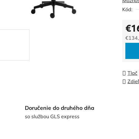
Možnos
0,0
Kód:
z
5
€1
hviezdi
€134
Jedno
Tlač
Zdie
Doručenie do druhého dňa
so službou GLS express