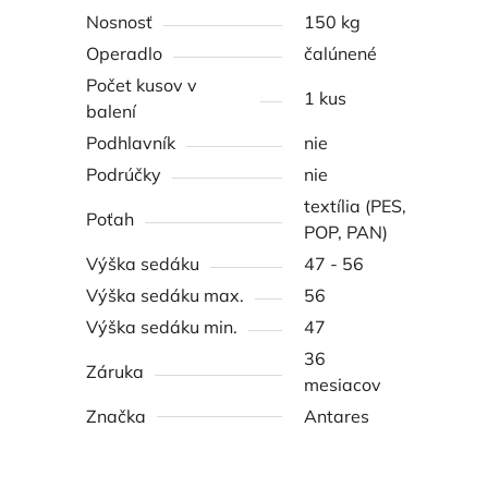
Nosnosť
150 kg
Operadlo
čalúnené
Počet kusov v
1 kus
balení
Podhlavník
nie
Podrúčky
nie
textília (PES,
Poťah
POP, PAN)
Výška sedáku
47 - 56
Výška sedáku max.
56
Výška sedáku min.
47
36
Záruka
mesiacov
Značka
Antares