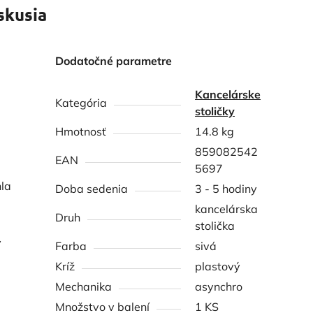
skusia
Dodatočné parametre
Kancelárske
Kategória
stoličky
Hmotnosť
14.8 kg
859082542
EAN
5697
la
Doba sedenia
3 - 5 hodiny
kancelárska
Druh
stolička
v
Farba
sivá
Kríž
plastový
Mechanika
asynchro
Množstvo v balení
1 KS