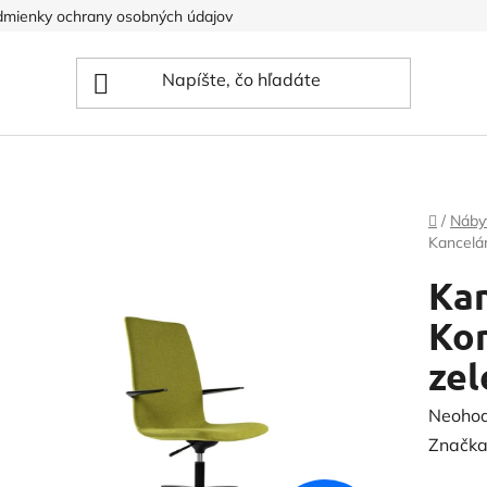
mienky ochrany osobných údajov
Domov
/
Náby
Kancelár
Kan
Kon
ze
Prieme
Neoho
hodnot
Značka
produk