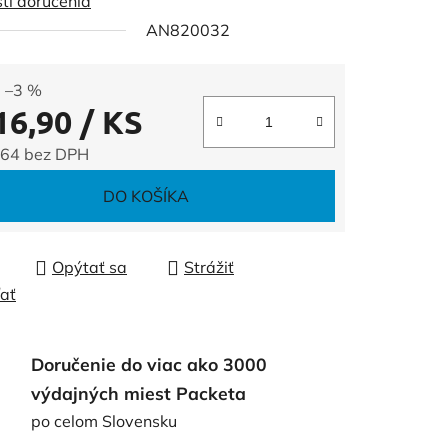
ti doručenia
AN820032
čiek.
–3 %
16,90
/ KS
,64 bez DPH
tková cena:
DO KOŠÍKA
Opýtať sa
Strážiť
ľať
Doručenie do viac ako 3000
výdajných miest Packeta
po celom Slovensku