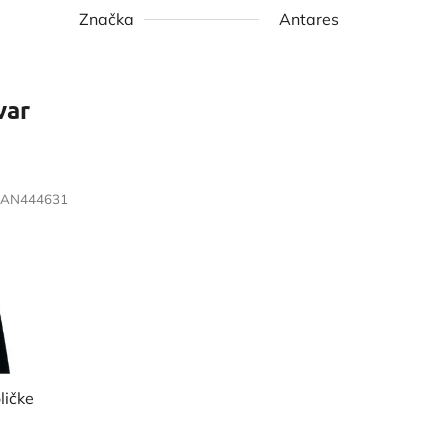
Značka
Antares
var
AN444631
ličke