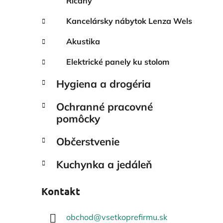
Říčany
Kancelársky nábytok Lenza Wels
Akustika
Elektrické panely ku stolom
Hygiena a drogéria
Ochranné pracovné
pomôcky
Občerstvenie
Kuchynka a jedáleň
Kontakt
obchod
@
vsetkoprefirmu.sk