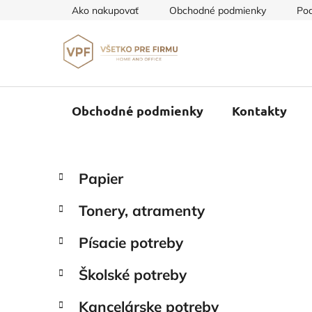
Prejsť
Ako nakupovať
Obchodné podmienky
Pod
na
obsah
Obchodné podmienky
Kontakty
B
K
Preskočiť
Papier
a
o
kategórie
t
č
Tonery, atramenty
e
n
g
ý
Písacie potreby
ó
p
r
Školské potreby
i
a
e
n
Kancelárske potreby