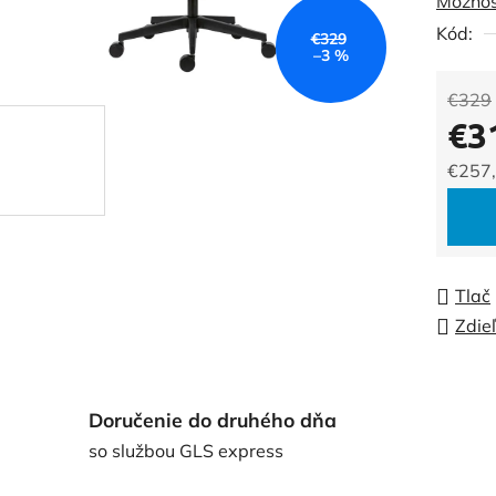
Možnos
0,0
Kód:
z
€329
–3 %
5
hviezdi
€329
€3
€257
Jedno
Tlač
Zdie
Doručenie do druhého dňa
so službou GLS express