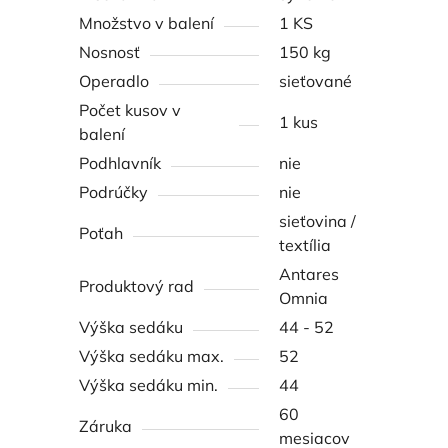
Množstvo v balení
1 KS
Nosnosť
150 kg
Operadlo
sieťované
Počet kusov v
1 kus
balení
Podhlavník
nie
Podrúčky
nie
sieťovina /
Poťah
textília
Antares
Produktový rad
Omnia
Výška sedáku
44 - 52
Výška sedáku max.
52
Výška sedáku min.
44
60
Záruka
mesiacov