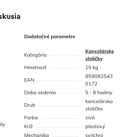
skusia
Dodatočné parametre
Kancelárske
Kategória
stoličky
Hmotnosť
15 kg
859082543
EAN
0172
Doba sedenia
5 - 8 hodiny
kancelárska
Druh
stolička
Farba
sivá
ily
Kríž
plastový
Mechanika
synchro