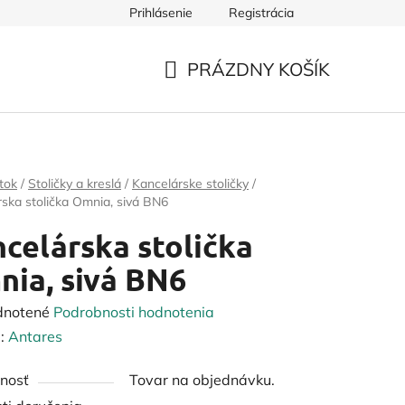
Prihlásenie
Registrácia
PRÁZDNY KOŠÍK
NÁKUPNÝ
KOŠÍK
tok
/
Stoličky a kreslá
/
Kancelárske stoličky
/
ska stolička Omnia, sivá BN6
celárska stolička
ia, sivá BN6
rné
dnotené
Podrobnosti hodnotenia
enie
:
Antares
tu
nosť
Tovar na objednávku.