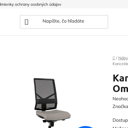
mienky ochrany osobných údajov
Domov
/
Náby
Kancelár
Kan
Omn
Prieme
Neoho
hodnot
Značka
produk
Dostup
je