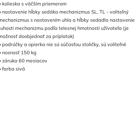
• kolieska s väčším priemerom
• nastavenie hĺbky sedáka mechanizmus SL, TL - voliteľný
mechanizmus s nastavením uhla a hĺbky sedadla nastavenie
tuhosti mechanizmu podľa telesnej hmotnosti užívateľa (je
možnosť doobjednať za príplatok)
• podrúčky a opierka nie sú súčasťou stoličky, sú voliteľné
• nosnosť 150 kg
• záruka 60 mesiacov
• farba sivá