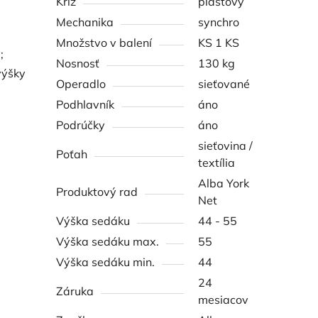
Kríž
plastový
Mechanika
synchro
Množstvo v balení
KS 1 KS
;
Nosnosť
130 kg
výšky
Operadlo
sieťované
Podhlavník
áno
Podrúčky
áno
sieťovina /
Poťah
textília
Alba York
Produktový rad
Net
Výška sedáku
44 - 55
Výška sedáku max.
55
Výška sedáku min.
44
24
Záruka
mesiacov