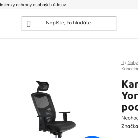
mienky ochrany osobných údajov
Domov
/
Náby
Kancelár
Kan
Yor
pod
Prieme
Neoho
hodnot
Značka
produk