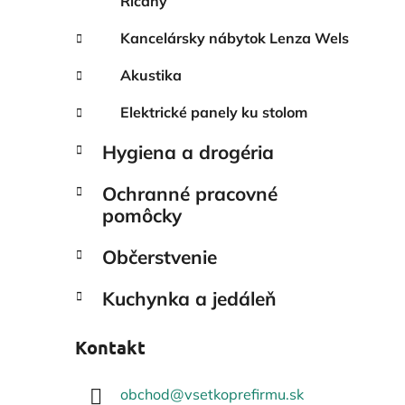
Říčany
Kancelársky nábytok Lenza Wels
Akustika
Elektrické panely ku stolom
Hygiena a drogéria
Ochranné pracovné
pomôcky
Občerstvenie
Kuchynka a jedáleň
Kontakt
obchod
@
vsetkoprefirmu.sk