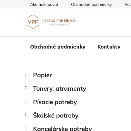
Prejsť
Ako nakupovať
Obchodné podmienky
Pod
na
obsah
Obchodné podmienky
Kontakty
B
K
Preskočiť
Papier
a
o
kategórie
t
č
Tonery, atramenty
e
n
g
ý
Písacie potreby
ó
p
r
Školské potreby
i
a
e
n
Kancelárske potreby