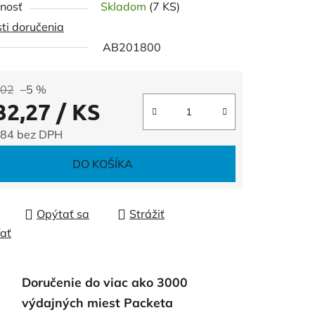
nosť
Skladom
(7 KS)
ti doručenia
AB201800
čiek.
,02
–5 %
32,27
/ KS
,84 bez DPH
tková cena:
DO KOŠÍKA
Opýtať sa
Strážiť
ľať
Doručenie do viac ako 3000
výdajných miest Packeta