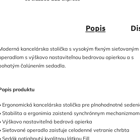
Popis
Di
Moderná kancelárska stolička s vysokým fixným sieťovaným
operadlom s výškovo nastaviteľnou bedrovou opierkou a s
bohatým čalúnením sedadla.
Popis produktu
• Ergonomická kancelárska stolička pre plnohodnotné sedeni
• Stabilita a ergonimia zaistená synchrónnym mechanizmom
• Výškovo nastaviteľná bedrová opierka
• Sieťované operadlo zaisťuje celodenné vetranie chrbta
• Sedák potiahnutý kvalitnou látkou Fill