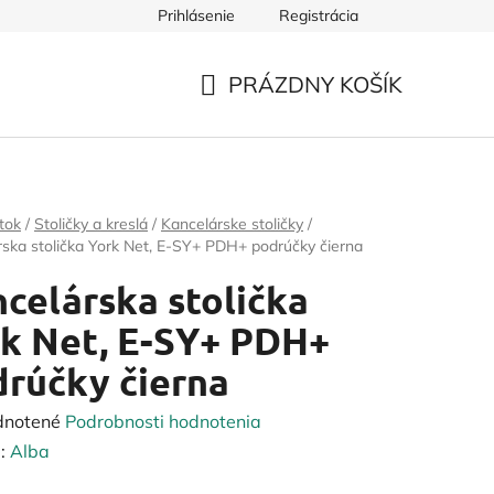
Prihlásenie
Registrácia
PRÁZDNY KOŠÍK
NÁKUPNÝ
KOŠÍK
tok
/
Stoličky a kreslá
/
Kancelárske stoličky
/
ska stolička York Net, E-SY+ PDH+ podrúčky čierna
celárska stolička
k Net, E-SY+ PDH+
rúčky čierna
rné
dnotené
Podrobnosti hodnotenia
enie
:
Alba
tu