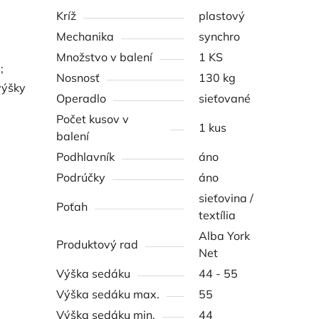
Kríž
plastový
Mechanika
synchro
Množstvo v balení
1 KS
;
Nosnosť
130 kg
výšky
Operadlo
sieťované
Počet kusov v
1 kus
balení
Podhlavník
áno
Podrúčky
áno
sieťovina /
Poťah
textília
Alba York
Produktový rad
Net
Výška sedáku
44 - 55
Výška sedáku max.
55
Výška sedáku min.
44