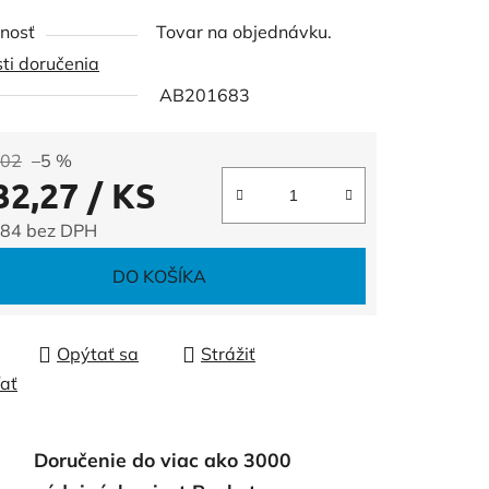
tu
nosť
Tovar na objednávku.
ti doručenia
AB201683
čiek.
,02
–5 %
32,27
/ KS
,84 bez DPH
tková cena:
DO KOŠÍKA
Opýtať sa
Strážiť
ľať
Doručenie do viac ako 3000