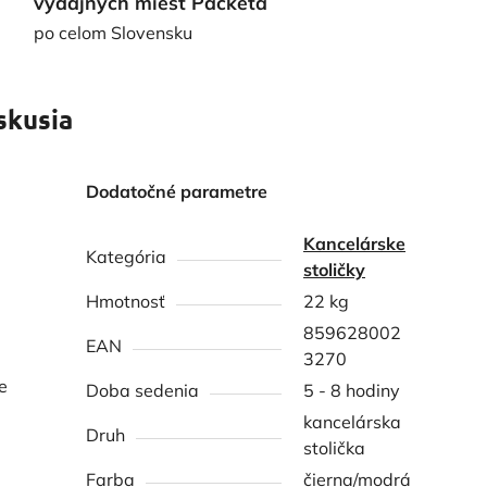
výdajných miest Packeta
po celom Slovensku
skusia
Dodatočné parametre
Kancelárske
Kategória
stoličky
Hmotnosť
22 kg
859628002
EAN
3270
e
Doba sedenia
5 - 8 hodiny
kancelárska
Druh
stolička
Farba
čierna/modrá