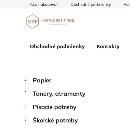
Prejsť
Ako nakupovať
Obchodné podmienky
Pod
na
obsah
Obchodné podmienky
Kontakty
B
K
Preskočiť
Papier
a
o
kategórie
t
č
Tonery, atramenty
e
n
g
ý
Písacie potreby
ó
p
r
Školské potreby
i
a
e
n