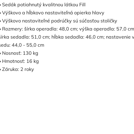
• Sedák potiahnutý kvalitnou látkou Fill
• Výškovo a hĺbkovo nastaviteľná opierka hlavy
• Výškovo nastaviteľné podrúčky sú súčasťou stoličky
• Rozmery: šírka operadla: 48,0 cm; výška operadla: 57,0 cm
šírka sedadla: 51,0 cm; hĺbka sedadla: 46,0 cm; nastavenie 
sedu: 44,0 - 55,0 cm
• Nosnosť: 130 kg
• Hmotnosť: 16 kg
• Záruka: 2 roky