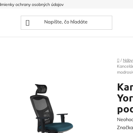
mienky ochrany osobných údajov
Domov
/
Náby
Kancelá
modrosi
Kan
Yor
po
Prieme
Neoho
hodnot
Značka