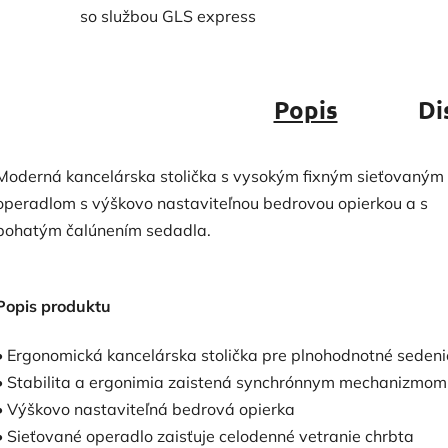
so službou GLS express
Popis
Di
Moderná kancelárska stolička s vysokým fixným sieťovaným
operadlom s výškovo nastaviteľnou bedrovou opierkou a s
bohatým čalúnením sedadla.
Popis produktu
• Ergonomická kancelárska stolička pre plnohodnotné sedeni
• Stabilita a ergonimia zaistená synchrónnym mechanizmom
• Výškovo nastaviteľná bedrová opierka
• Sieťované operadlo zaisťuje celodenné vetranie chrbta