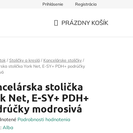
Prihlásenie
Registrácia
PRÁZDNY KOŠÍK
NÁKUPNÝ
KOŠÍK
tok
/
Stoličky a kreslá
/
Kancelárske stoličky
/
rska stolička York Net, E-SY+ PDH+ podrúčky
vá
celárska stolička
k Net, E-SY+ PDH+
drúčky modrosivá
rné
dnotené
Podrobnosti hodnotenia
enie
:
Alba