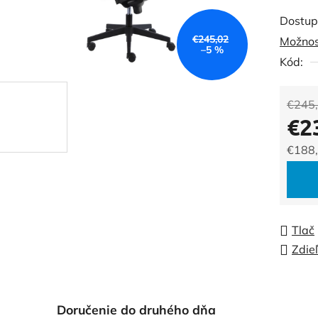
produk
Dostup
je
€245,02
Možnos
0,0
–5 %
Kód:
z
5
hviezdi
€245
€2
€188
Jedno
Tlač
Zdie
Doručenie do druhého dňa