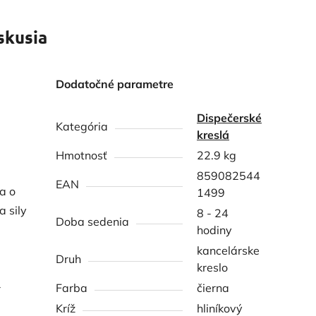
skusia
Dodatočné parametre
Dispečerské
Kategória
kreslá
Hmotnosť
22.9 kg
859082544
EAN
a o
1499
 sily
8 - 24
Doba sedenia
hodiny
kancelárske
Druh
kreslo
-
Farba
čierna
Kríž
hliníkový