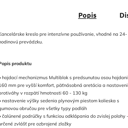
Popis
Di
Kancelárske kreslo pre intenzívne používanie, vhodné na 24-
hodinovú prevádzku.
Popis produktu
• hojdací mechanizmus Multiblok s predsunutou osou hojdani
160 mm pre vyšší komfort, päťnásobná aretácia a nastavenia
protiváhy v rozpätí hmotnosti 60 - 130 kg
• nastavenie výšky sedenia plynovým piestom kolieska s
gumovou obručou pre všetky typy podláh
• čalúnené podrúčky s funkciou odklápania do zvislej polohy 
určené zvlášť pre ozbrojené zložky