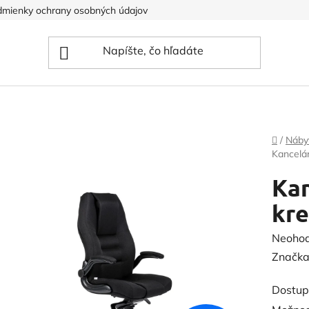
mienky ochrany osobných údajov
Domov
/
Náby
Kancelár
Kan
kre
Prieme
Neoho
hodnot
Značka
produk
Dostup
je