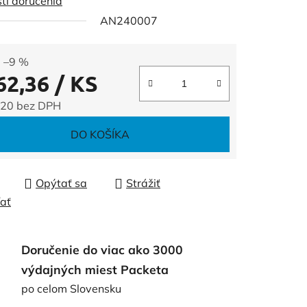
ti doručenia
AN240007
čiek.
–9 %
62,36
/ KS
,20 bez DPH
tková cena:
DO KOŠÍKA
Opýtať sa
Strážiť
ľať
Doručenie do viac ako 3000
výdajných miest Packeta
po celom Slovensku