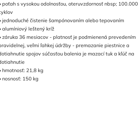
• poťah s vysokou odolnosťou, oteruvzdornosť nbsp; 100.000
cyklov
• jednoduché čistenie šampónovaním alebo tepovaním
• alumíniový leštený kríž
• záruka 36 mesiacov - platnosť je podmienená prevedením
pravidelnej, veľmi ľahkej údržby - premazanie piestnice a
dotiahnutie spojov súčasťou balenia je mazací tuk a kľúč na
dotiahnutie
• hmotnosť: 21,8 kg
• nosnosť: 150 kg