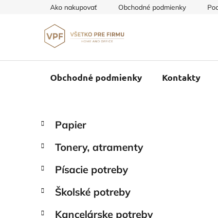
Prejsť
Ako nakupovať
Obchodné podmienky
Pod
na
obsah
Obchodné podmienky
Kontakty
B
K
Preskočiť
Papier
a
o
kategórie
t
č
Tonery, atramenty
e
n
g
ý
Písacie potreby
ó
p
r
Školské potreby
i
a
e
n
Kancelárske potreby