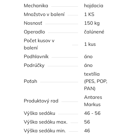
Mechanika
hojdacia
Množstvo v balení
1 KS
Nosnosť
150 kg
Operadlo
čalúnené
Počet kusov v
1 kus
balení
Podhlavník
áno
Podrúčky
áno
textília
Poťah
(PES, POP,
PAN)
Antares
Produktový rad
Markus
Výška sedáku
46 - 56
Výška sedáku max.
56
Výška sedáku min.
46