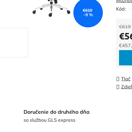
Možnos
0,0
Kód:
z
€619
–9 %
5
hviezdi
€619
€5
€457
Jedno
Tlač
Zdie
Doručenie do druhého dňa
so službou GLS express