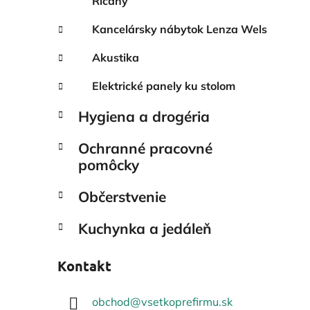
Říčany
Kancelársky nábytok Lenza Wels
Akustika
Elektrické panely ku stolom
Hygiena a drogéria
Ochranné pracovné
pomôcky
Občerstvenie
Kuchynka a jedáleň
Kontakt
obchod
@
vsetkoprefirmu.sk