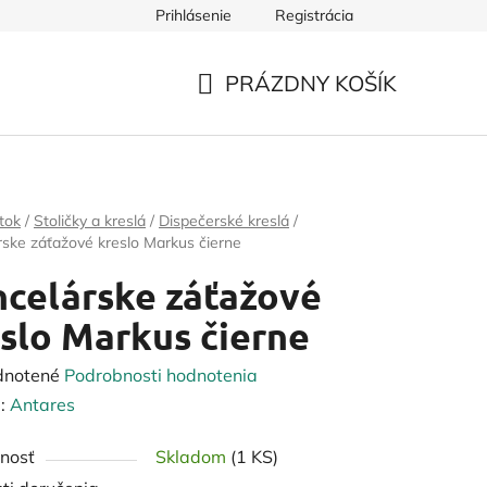
Prihlásenie
Registrácia
PRÁZDNY KOŠÍK
NÁKUPNÝ
KOŠÍK
tok
/
Stoličky a kreslá
/
Dispečerské kreslá
/
ske záťažové kreslo Markus čierne
celárske záťažové
slo Markus čierne
rné
dnotené
Podrobnosti hodnotenia
enie
:
Antares
tu
nosť
Skladom
(1 KS)