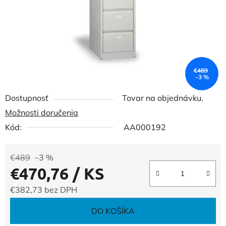
€489
–3 %
Dostupnosť
Tovar na objednávku.
Možnosti doručenia
Kód:
AA000192
€489
–3 %
€470,76
/ KS
€382,73 bez DPH
Jednotková cena:
DO KOŠÍKA