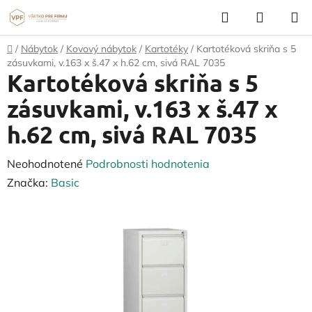
Prejsť
Hľadať
NÁKUP
na
KOŠÍK
obsah
Domov
/
Nábytok
/
Kovový nábytok
/
Kartotéky
/
Kartotéková skriňa s 5
zásuvkami, v.163 x š.47 x h.62 cm, sivá RAL 7035
Kartotéková skriňa s 5
zásuvkami, v.163 x š.47 x
h.62 cm, sivá RAL 7035
Priemerné
Neohodnotené
Podrobnosti hodnotenia
hodnotenie
Značka:
Basic
produktu
je
0,0
z
5
hviezdičiek.