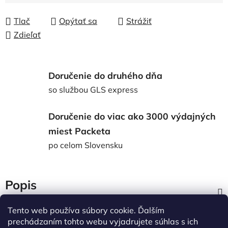
Tlač
Opýtať sa
Strážiť
Zdieľať
Doručenie do druhého dňa
so službou GLS express
Doručenie do viac ako 3000 výdajných
miest Packeta
po celom Slovensku
Popis
Tento web používa súbory cookie. Ďalším
Diskusia
prechádzaním tohto webu vyjadrujete súhlas s ich