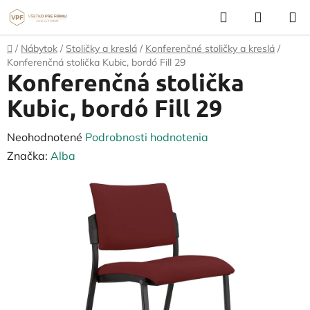
Prejsť
Hľadať
NÁKUP
na
KOŠÍK
obsah
Domov
/
Nábytok
/
Stoličky a kreslá
/
Konferenčné stoličky a kreslá
/
Konferenčná stolička Kubic, bordó Fill 29
Konferenčná stolička
Kubic, bordó Fill 29
Priemerné
Neohodnotené
Podrobnosti hodnotenia
hodnotenie
Značka:
Alba
produktu
je
0,0
z
5
hviezdičiek.