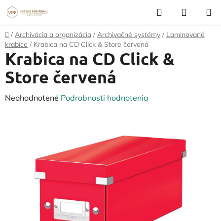
Prejsť
Hľadať
NÁKUP
na
KOŠÍK
obsah
Domov
/
Archivácia a organizácia
/
Archivačné systémy
/
Laminované
krabice
/
Krabica na CD Click & Store červená
Krabica na CD Click &
Store červená
Priemerné
Neohodnotené
Podrobnosti hodnotenia
hodnotenie
produktu
je
0,0
z
5
hviezdičiek.