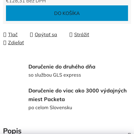
€128,31 bez DPH
Jednotková cena:
DO KOŠÍKA
Tlač
Opýtať sa
Strážiť
Zdieľať
Doručenie do druhého dňa
so službou GLS express
Doručenie do viac ako 3000 výdajných
miest Packeta
po celom Slovensku
Popis