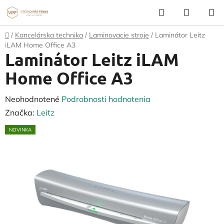
Prejsť
Hľadať
NÁKUP
na
KOŠÍK
obsah
Domov
/
Kancelárska technika
/
Laminovacie stroje
/
Laminátor Leitz
iLAM Home Office A3
Laminátor Leitz iLAM
Home Office A3
Priemerné
Neohodnotené
Podrobnosti hodnotenia
hodnotenie
Značka:
Leitz
produktu
NOVINKA
je
0,0
z
5
hviezdičiek.