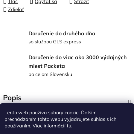
Tlač
Opýtať sa
Strážiť
Zdieľať
Doručenie do druhého dňa
so službou GLS express
Doručenie do viac ako 3000 výdajných
miest Packeta
po celom Slovensku
Popis
Tento web používa súbory cookie. Ďalším
Diskusia
prechádzaním tohto webu vyjadrujete súhlas s ich
používaním. Viac informácií
tu
.
Z