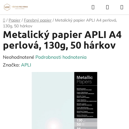
Prejsť
Hľadať
NÁKUP
na
KOŠÍK
obsah
Domov
/
Papier
/
Farebný papier
/
Metalický papier APLI A4 perlová,
130g, 50 hárkov
Metalický papier APLI A4
perlová, 130g, 50 hárkov
Priemerné
Neohodnotené
Podrobnosti hodnotenia
hodnotenie
Značka:
APLI
produktu
je
0,0
z
5
hviezdičiek.