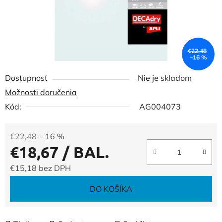
€22,48
–16 %
Dostupnosť
Nie je skladom
Možnosti doručenia
Kód:
AG004073
€22,48
–16 %
€18,67
/ BAL.
€15,18 bez DPH
Jednotková cena:
DO KOŠÍKA