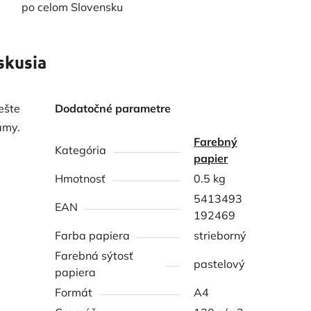
po celom Slovensku
skusia
ešte
Dodatočné parametre
amy.
Farebný
Kategória
papier
Hmotnosť
0.5 kg
5413493
EAN
192469
Farba papiera
strieborný
Farebná sýtosť
pastelový
papiera
Formát
A4