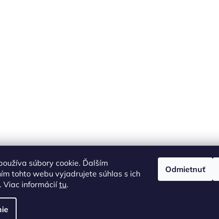
oužíva súbory cookie. Ďalším
Odmietnuť
m tohto webu vyjadrujete súhlas s ich
 Viac informácií
tu
.
ie