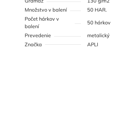
Gramáž
130 g/m2
Množstvo v balení
50 HAR.
Počet hárkov v
50 hárkov
balení
Prevedenie
metalický
Značka
APLI