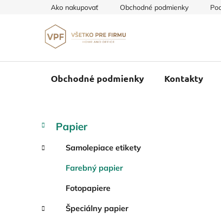
Prejsť
Ako nakupovať
Obchodné podmienky
Pod
na
obsah
Obchodné podmienky
Kontakty
B
K
Preskočiť
Papier
a
o
kategórie
t
č
Samolepiace etikety
e
n
g
Farebný papier
ý
ó
p
r
Fotopapiere
i
a
e
n
Špeciálny papier