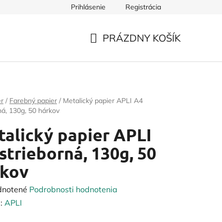
Prihlásenie
Registrácia
PRÁZDNY KOŠÍK
NÁKUPNÝ
KOŠÍK
er
/
Farebný papier
/
Metalický papier APLI A4
ná, 130g, 50 hárkov
alický papier APLI
strieborná, 130g, 50
rkov
rné
dnotené
Podrobnosti hodnotenia
enie
:
APLI
tu