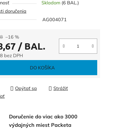
nosť
Skladom
(6 BAL.)
ti doručenia
AG004071
čiek.
48
–16 %
8,67
/ BAL.
8 bez DPH
tková cena:
DO KOŠÍKA
Opýtať sa
Strážiť
ľať
Doručenie do viac ako 3000
výdajných miest Packeta