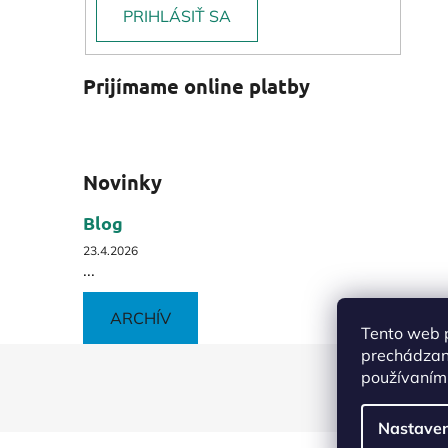
PRIHLÁSIŤ SA
Prijímame online platby
Novinky
Blog
23.4.2026
...
ARCHÍV
Tento web p
prechádzaní
Z
používaním.
á
p
Nastaven