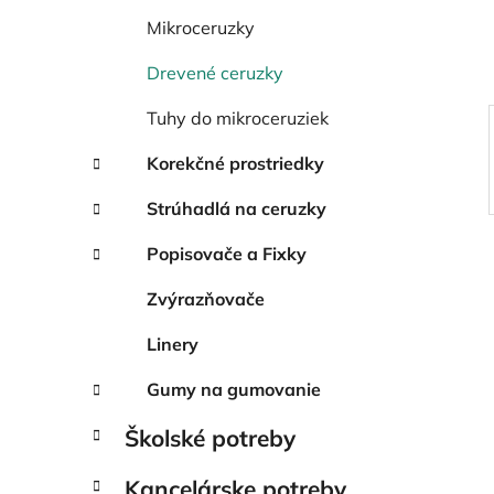
e
l
Mikroceruzky
Drevené ceruzky
Tuhy do mikroceruziek
Korekčné prostriedky
Strúhadlá na ceruzky
Popisovače a Fixky
Zvýrazňovače
Linery
Gumy na gumovanie
Školské potreby
Kancelárske potreby