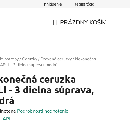
Prihlásenie
Registrácia
PRÁZDNY KOŠÍK
NÁKUPNÝ
KOŠÍK
ie potreby
/
Ceruzky
/
Drevené ceruzky
/
Nekonečná
APLI - 3 dielna súprava, modrá
konečná ceruzka
I - 3 dielna súprava,
drá
rné
dnotené
Podrobnosti hodnotenia
enie
:
APLI
tu