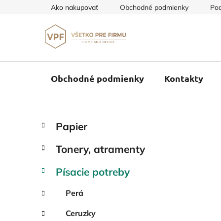
Prejsť
Ako nakupovať
Obchodné podmienky
Pod
na
obsah
Obchodné podmienky
Kontakty
B
K
Preskočiť
Papier
a
o
kategórie
t
č
Tonery, atramenty
e
n
g
ý
Písacie potreby
ó
p
r
Perá
i
a
e
n
Ceruzky