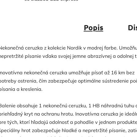
Popis
Di
Nekonečná ceruzka z kolekcie Nordik v modrej farbe. Umožňu
nepretržité písanie vďaka svojej jemne abrazívnej a odolnej 
Inovatívna nekonečná ceruzka umožňuje písať až 16 km bez
potreby ostrenia, čím zabezpečuje optimálne sústredenie po
písania a kreslenia.
Balenie obsahuje 1 nekonečnú ceruzku, 1 HB náhradnú tuhu 
priehľadný kryt na ochranu hrotu. Inovatívna ceruzka je ideá
pre tých, ktorí hľadajú odolnosť a pohodlie v jednom produkte.
špeciálny hrot zabezpečuje hladké a nepretržité písanie, zati