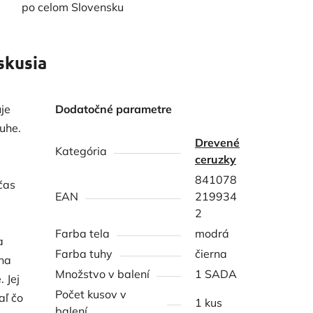
po celom Slovensku
skusia
je
Dodatočné parametre
tuhe.
Drevené
Kategória
ceruzky
841078
čas
EAN
219934
2
Farba tela
modrá
a
Farba tuhy
čierna
lna
Množstvo v balení
1 SADA
 Jej
Počet kusov v
aľ čo
1 kus
balení