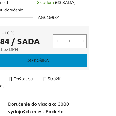
nosť
Skladom
(63 SADA)
ti doručenia
AG019934
čiek.
–10 %
,84
/ SADA
 bez DPH
tková cena:
DO KOŠÍKA
Opýtať sa
Strážiť
ľať
Doručenie do viac ako 3000
výdajných miest Packeta