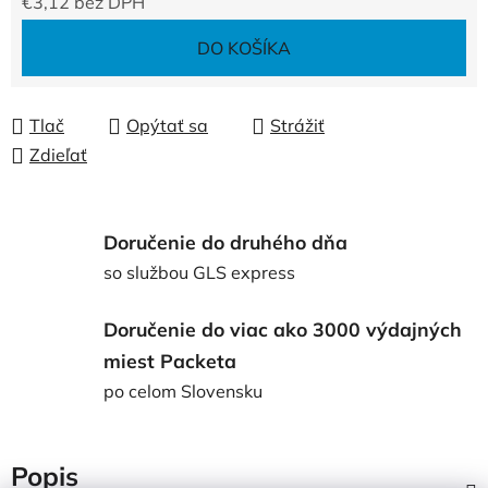
€3,12 bez DPH
Jednotková cena:
DO KOŠÍKA
Tlač
Opýtať sa
Strážiť
Zdieľať
Doručenie do druhého dňa
so službou GLS express
Doručenie do viac ako 3000 výdajných
miest Packeta
po celom Slovensku
Popis