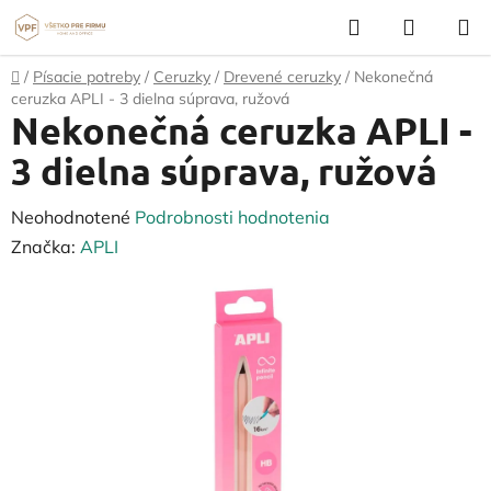
Prejsť
Hľadať
NÁKUP
na
KOŠÍK
obsah
Domov
/
Písacie potreby
/
Ceruzky
/
Drevené ceruzky
/
Nekonečná
ceruzka APLI - 3 dielna súprava, ružová
Nekonečná ceruzka APLI -
3 dielna súprava, ružová
Priemerné
Neohodnotené
Podrobnosti hodnotenia
hodnotenie
Značka:
APLI
produktu
je
0,0
z
5
hviezdičiek.