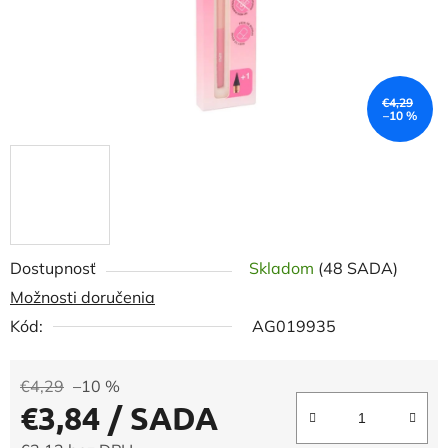
€4,29
–10 %
Dostupnosť
Skladom
(48 SADA)
Možnosti doručenia
Kód:
AG019935
€4,29
–10 %
€3,84
/ SADA