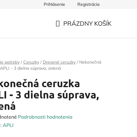
Prihlásenie
Registrácia
PRÁZDNY KOŠÍK
NÁKUPNÝ
KOŠÍK
ie potreby
/
Ceruzky
/
Drevené ceruzky
/
Nekonečná
APLI - 3 dielna súprava, zelená
konečná ceruzka
I - 3 dielna súprava,
ená
rné
dnotené
Podrobnosti hodnotenia
enie
:
APLI
tu