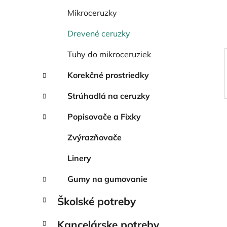
e
l
Mikroceruzky
Drevené ceruzky
Tuhy do mikroceruziek
Korekčné prostriedky
Strúhadlá na ceruzky
Popisovače a Fixky
Zvýrazňovače
Linery
Gumy na gumovanie
Školské potreby
Kancelárske potreby