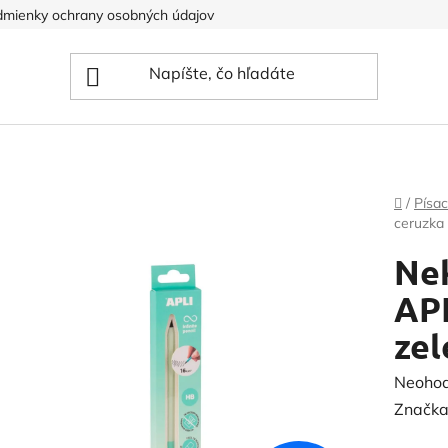
mienky ochrany osobných údajov
Domov
/
Písac
ceruzka 
Ne
APL
zel
Prieme
Neoho
hodnot
Značka
produk