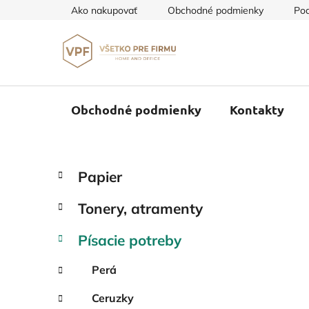
Prejsť
Ako nakupovať
Obchodné podmienky
Pod
na
obsah
Obchodné podmienky
Kontakty
B
K
Preskočiť
Papier
a
o
kategórie
t
č
Tonery, atramenty
e
n
g
ý
Písacie potreby
ó
p
r
Perá
i
a
e
n
Ceruzky