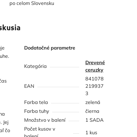
po celom Slovensku
skusia
je
Dodatočné parametre
tuhe.
Drevené
Kategória
ceruzky
841078
čas
EAN
219937
3
Farba tela
zelená
Farba tuhy
čierna
lna
Množstvo v balení
1 SADA
 Jej
Počet kusov v
aľ čo
1 kus
balení