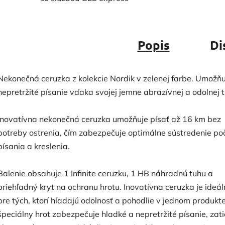
Popis
Di
Nekonečná ceruzka z kolekcie Nordik v zelenej farbe. Umožňu
nepretržité písanie vďaka svojej jemne abrazívnej a odolnej 
Inovatívna nekonečná ceruzka umožňuje písať až 16 km bez
potreby ostrenia, čím zabezpečuje optimálne sústredenie po
písania a kreslenia.
Balenie obsahuje 1 Infinite ceruzku, 1 HB náhradnú tuhu a
priehľadný kryt na ochranu hrotu. Inovatívna ceruzka je ideá
pre tých, ktorí hľadajú odolnosť a pohodlie v jednom produkte.
špeciálny hrot zabezpečuje hladké a nepretržité písanie, zati