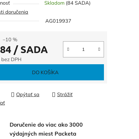
nosť
Skladom
(84 SADA)
ti doručenia
AG019937
čiek.
–10 %
,84
/ SADA
 bez DPH
tková cena:
DO KOŠÍKA
Opýtať sa
Strážiť
ľať
Doručenie do viac ako 3000
výdajných miest Packeta