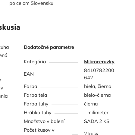
po celom Slovensku
skusia
tuha
Dodatočné parametre
vená
Kategória
Mikroceruzky
8410782200
EAN
642
a
Farba
biela, čierna
 v
Farba tela
bielo-čierna
enia
Farba tuhy
čierna
Hrúbka tuhy
- milimeter
Množstvo v balení
SADA 2 KS
Počet kusov v
2 kusy