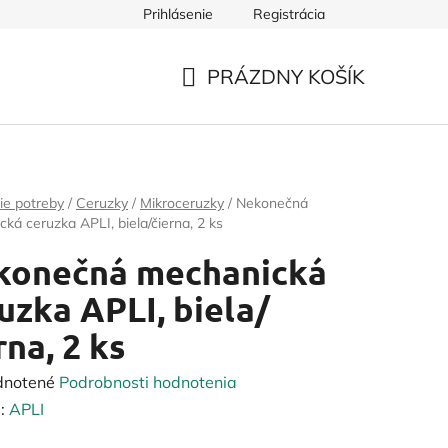
Prihlásenie
Registrácia
PRÁZDNY KOŠÍK
NÁKUPNÝ
KOŠÍK
ie potreby
/
Ceruzky
/
Mikroceruzky
/
Nekonečná
ká ceruzka APLI, biela/čierna, 2 ks
konečná mechanická
uzka APLI, biela/
rna, 2 ks
rné
dnotené
Podrobnosti hodnotenia
enie
:
APLI
tu