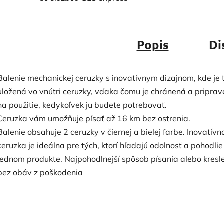
Popis
Di
Balenie mechanickej ceruzky s inovatívnym dizajnom, kde je 
uložená vo vnútri ceruzky, vďaka čomu je chránená a pripra
na použitie, kedykoľvek ju budete potrebovať.
Ceruzka vám umožňuje písať až 16 km bez ostrenia.
Balenie obsahuje 2 ceruzky v čiernej a bielej farbe. Inovatívn
ceruzka je ideálna pre tých, ktorí hľadajú odolnosť a pohodlie
jednom produkte. Najpohodlnejší spôsob písania alebo kresl
bez obáv z poškodenia