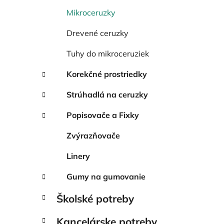
e
l
Mikroceruzky
Drevené ceruzky
Tuhy do mikroceruziek
Korekčné prostriedky
Strúhadlá na ceruzky
Popisovače a Fixky
Zvýrazňovače
Linery
Gumy na gumovanie
Školské potreby
Kancelárske potreby