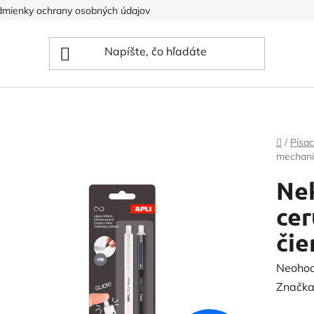
mienky ochrany osobných údajov
Domov
/
Písac
mechanic
Ne
cer
čie
Prieme
Neoho
hodnot
Značka
produk