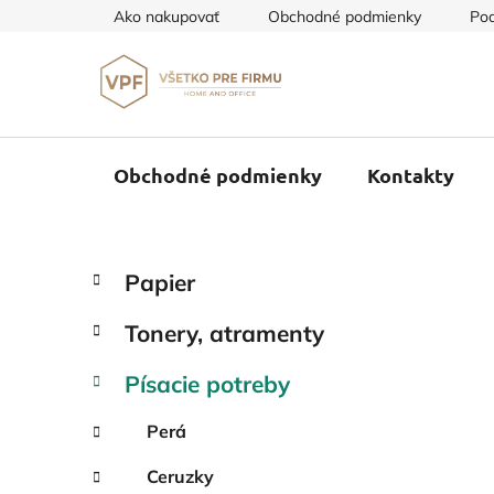
Prejsť
Ako nakupovať
Obchodné podmienky
Pod
na
obsah
Obchodné podmienky
Kontakty
B
K
Preskočiť
Papier
a
o
kategórie
t
č
Tonery, atramenty
e
n
g
ý
Písacie potreby
ó
p
r
Perá
i
a
e
n
Ceruzky