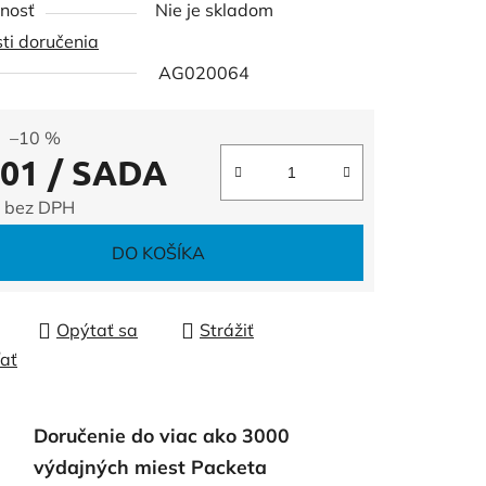
nosť
Nie je skladom
ti doručenia
AG020064
čiek.
–10 %
,01
/ SADA
 bez DPH
tková cena:
DO KOŠÍKA
Opýtať sa
Strážiť
ľať
Doručenie do viac ako 3000
výdajných miest Packeta