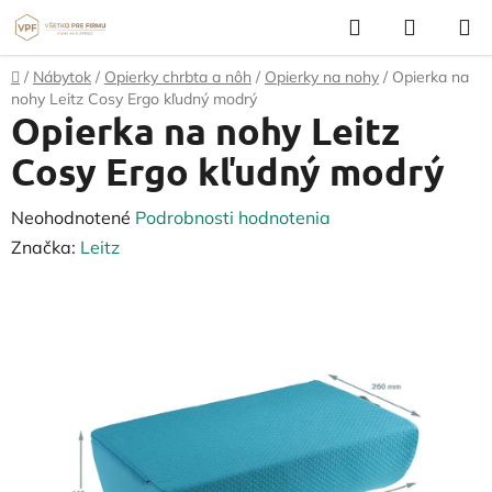
Prejsť
Hľadať
NÁKUP
na
KOŠÍK
obsah
Domov
/
Nábytok
/
Opierky chrbta a nôh
/
Opierky na nohy
/
Opierka na
nohy Leitz Cosy Ergo kľudný modrý
Opierka na nohy Leitz
Cosy Ergo kľudný modrý
Priemerné
Neohodnotené
Podrobnosti hodnotenia
hodnotenie
Značka:
Leitz
produktu
je
0,0
z
5
hviezdičiek.