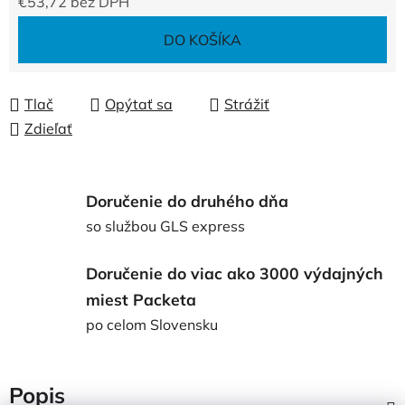
€53,72 bez DPH
Jednotková cena:
DO KOŠÍKA
Tlač
Opýtať sa
Strážiť
Zdieľať
Doručenie do druhého dňa
so službou GLS express
Doručenie do viac ako 3000 výdajných
miest Packeta
po celom Slovensku
Popis