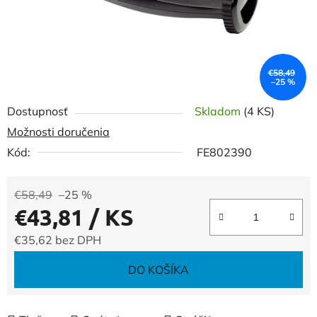
€58,49
–25 %
Dostupnosť
Skladom
(4 KS)
Možnosti doručenia
Kód:
FE802390
€58,49
–25 %
€43,81
/ KS
€35,62 bez DPH
Jednotková cena:
DO KOŠÍKA