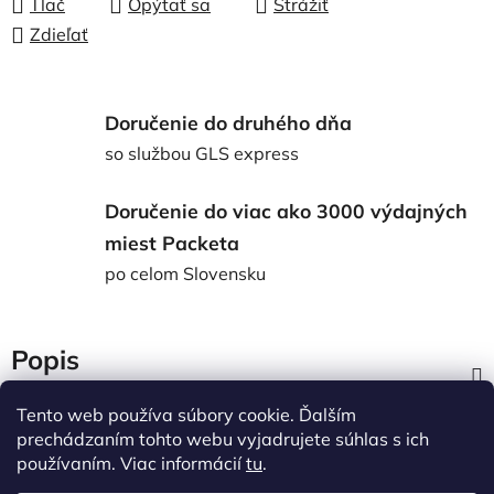
Tlač
Opýtať sa
Strážiť
Zdieľať
Doručenie do druhého dňa
so službou GLS express
Doručenie do viac ako 3000 výdajných
miest Packeta
po celom Slovensku
Popis
Tento web používa súbory cookie. Ďalším
Diskusia
prechádzaním tohto webu vyjadrujete súhlas s ich
používaním. Viac informácií
tu
.
Z