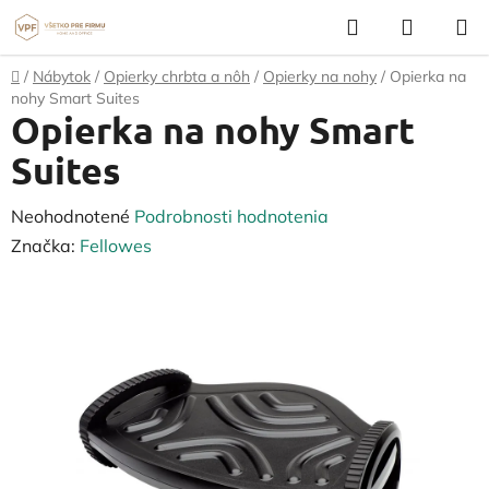
Prejsť
Hľadať
NÁKUP
na
KOŠÍK
obsah
Domov
/
Nábytok
/
Opierky chrbta a nôh
/
Opierky na nohy
/
Opierka na
nohy Smart Suites
Opierka na nohy Smart
Suites
Priemerné
Neohodnotené
Podrobnosti hodnotenia
hodnotenie
Značka:
Fellowes
produktu
je
0,0
z
5
hviezdičiek.